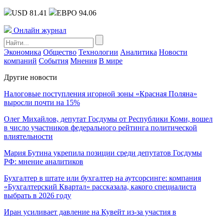
USD 81.41
ЕВРО 94.06
Онлайн журнал
Экономика
Общество
Технологии
Аналитика
Новости
компаний
События
Мнения
В мире
Другие новости
Налоговые поступления игорной зоны «Красная Поляна»
выросли почти на 15%
Олег Михайлов, депутат Госдумы от Республики Коми, вошел
в число участников федерального рейтинга политической
влиятельности
Мария Бутина укрепила позиции среди депутатов Госдумы
РФ: мнение аналитиков
Бухгалтер в штате или бухгалтер на аутсорсинге: компания
«Бухгалтерский Квартал» рассказала, какого специалиста
выбрать в 2026 году
Иран усиливает давление на Кувейт из-за участия в