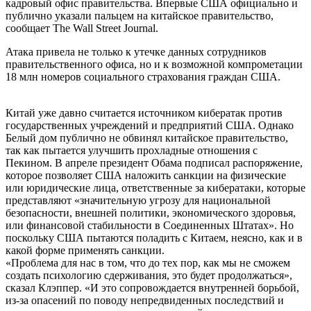
кадровый офис правительства. Впервые США официально и
публично указали пальцем на китайское правительство,
сообщает The Wall Street Journal.
Атака привела не только к утечке данных сотрудников
правительственного офиса, но и к возможной компрометации
18 млн номеров социального страхования граждан США.
Китай уже давно считается источником кибератак против
государственных учреждений и предприятий США. Однако
Белый дом публично не обвинял китайское правительство,
так как пытается улучшить прохладные отношения с
Пекином. В апреле президент Обама подписал распоряжение,
которое позволяет США наложить санкции на физические
или юридические лица, ответственные за кибератаки, которые
представляют «значительную угрозу для национальной
безопасности, внешней политики, экономического здоровья,
или финансовой стабильности в Соединенных Штатах». Но
поскольку США пытаются поладить с Китаем, неясно, как и в
какой форме применять санкции.
«Проблема для нас в том, что до тех пор, как мы не сможем
создать психологию сдерживания, это будет продолжаться»,
сказал Клэппер. «И это сопровождается внутренней борьбой,
из-за опасений по поводу непредвиденных последствий и