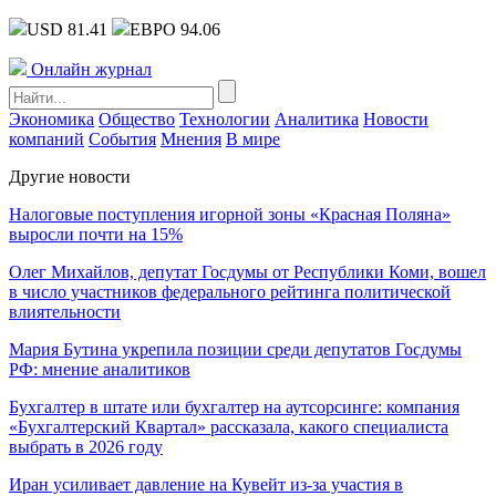
USD 81.41
ЕВРО 94.06
Онлайн журнал
Экономика
Общество
Технологии
Аналитика
Новости
компаний
События
Мнения
В мире
Другие новости
Налоговые поступления игорной зоны «Красная Поляна»
выросли почти на 15%
Олег Михайлов, депутат Госдумы от Республики Коми, вошел
в число участников федерального рейтинга политической
влиятельности
Мария Бутина укрепила позиции среди депутатов Госдумы
РФ: мнение аналитиков
Бухгалтер в штате или бухгалтер на аутсорсинге: компания
«Бухгалтерский Квартал» рассказала, какого специалиста
выбрать в 2026 году
Иран усиливает давление на Кувейт из-за участия в