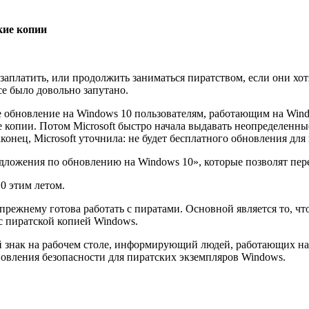
кие копии
аплатить, или продолжить заниматься пиратством, если они хо
се было довольно запутано.
е обновление на Windows 10 пользователям, работающим на Wind
е копии. Потом Microsoft быстро начала выдавать неопределенны
аконец, Microsoft уточнила: не будет бесплатного обновления дл
едложения по обновлению на Windows 10», которые позволят пер
0 этим летом.
-прежнему готова работать с пиратами. Основной является то, ч
с пиратской копией Windows.
ной знак на рабочем столе, информирующий людей, работающих н
новления безопасности для пиратских экземпляров Windows.