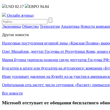
USD 82.17
ЕВРО 94.84
Онлайн журнал
Экономика
Общество
Технологии
Аналитика
Новости компан
Другие новости
Налоговые поступления игорной зоны «Красная Поляна» выро
Олег Михайлов, депутат Госдумы от Республики Коми, вошел в
Мария Бутина укрепила позиции среди депутатов Госдумы РФ:
Бухгалтер в штате или бухгалтер на аутсорсинге: компания «Бу
Иран усиливает давление на Кувейт из-за участия в американс
Орбитальная сеть растет: число спутников «Рассвет» превысил
Все новости
Microsoft отступает от обещания бесплатного об