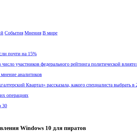
ий
События
Мнения
В мире
сли почти на 15%
 число участников федерального рейтинга политической влияте
 мнение аналитиков
хгалтерский Квартал» рассказала, какого специалиста выбрать в 
ких операциях
о 30
новления Windows 10 для пиратов