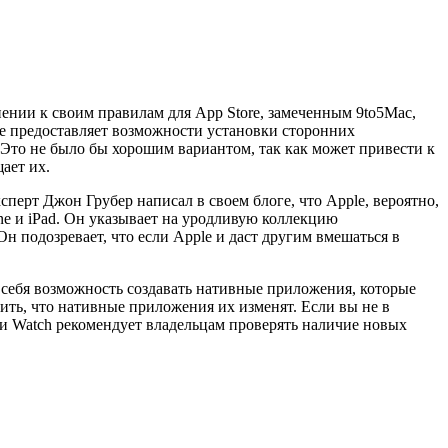
нении к своим правилам для App Store, замеченным 9to5Mac,
 не предоставляет возможности установки сторонних
 Это не было бы хорошим вариантом, так как может привести к
ает их.
сперт Джон Грубер написал в своем блоге, что Apple, вероятно,
ne и iPad. Он указывает на уродливую коллекцию
Он подозревает, что если Apple и даст другим вмешаться в
 в себя возможность создавать нативные приложения, которые
ить, что нативные приложения их изменят. Если вы не в
ощи Watch рекомендует владельцам проверять наличие новых