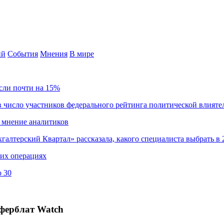
ий
События
Мнения
В мире
сли почти на 15%
 число участников федерального рейтинга политической влияте
 мнение аналитиков
хгалтерский Квартал» рассказала, какого специалиста выбрать в 
ких операциях
о 30
ферблат Watch