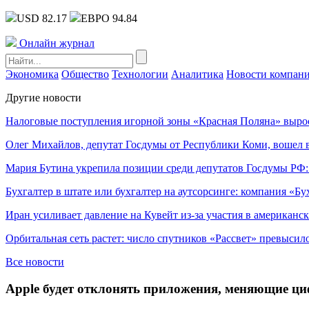
USD 82.17
ЕВРО 94.84
Онлайн журнал
Экономика
Общество
Технологии
Аналитика
Новости компан
Другие новости
Налоговые поступления игорной зоны «Красная Поляна» выро
Олег Михайлов, депутат Госдумы от Республики Коми, вошел в
Мария Бутина укрепила позиции среди депутатов Госдумы РФ:
Бухгалтер в штате или бухгалтер на аутсорсинге: компания «Бу
Иран усиливает давление на Кувейт из-за участия в американс
Орбитальная сеть растет: число спутников «Рассвет» превысил
Все новости
Apple будет отклонять приложения, меняющие ци