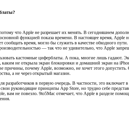
рблаты?
потому что Apple не разрешает их менять. В сегодняшнем допол
 с основной функцией показа времени. В настоящее время, Apple
т сообщать время, могло бы служить в качестве обходного пути.
оизводительностью — так что не удивительно, что Apple запрещ
льзовать кастомные циферблаты. А пока, многие лишь гадают. Эк
, каким не открыла экран блокировки и домашний экран на iPho
ве причины, почему Apple, возможно, не хочет этого допустить. 
ства, а не через открытый магазин.
для разработчиков в первую очередь. В частности, это включает
 свои руководящие принципы App Store, но трудно себе представ
le, вам не повезло. 9to5Mac отмечает, что Apple в разделе пом
ения.