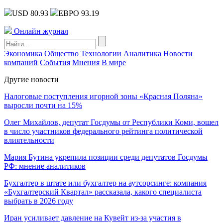
USD 80.93
ЕВРО 93.19
Онлайн журнал
Экономика
Общество
Технологии
Аналитика
Новости
компаний
События
Мнения
В мире
Другие новости
Налоговые поступления игорной зоны «Красная Поляна»
выросли почти на 15%
Олег Михайлов, депутат Госдумы от Республики Коми, вошел
в число участников федерального рейтинга политической
влиятельности
Мария Бутина укрепила позиции среди депутатов Госдумы
РФ: мнение аналитиков
Бухгалтер в штате или бухгалтер на аутсорсинге: компания
«Бухгалтерский Квартал» рассказала, какого специалиста
выбрать в 2026 году
Иран усиливает давление на Кувейт из-за участия в