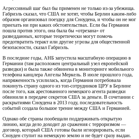
Агрессивный шаг был бы применен не только из-за убежища.
Габриэль сказал, что США не хотят, чтобы Берлин каким-либо
образом организовал поездку для Сноудена, и чтобы он не мог
приехать ни при каких обстоятельствах. Если бы Германия
пошла против этого, она была бы «отрезана» от
разведданных, которые теоретически могут помочь
предотвратить теракт или другие угрозы для общественной
безопасности, сказал Габриэль.
В последние годы, АНБ запустила масштабную операцию в
Германии (там расположен центральный узел европейской
разведки) и была также обвинена в мониторинге мобильного
телефона канцлера Ангелы Меркель. В июле прошлого года,
напряженность усилилась, когда Германия потребовала
покинуть страну одного из топ-сотрудников ЦРУ в Берлине
после того, как арестованного немецкого агента разведки
обвинили в передаче секретов США за деньги. В сочетании с
раскрытиями Сноудена в 2013 году, последовательность
событий создала большое трение между США и Германией.
Однако обе страны пообещали поддерживать открытую
линию, когда дело доходит до сражения с терроризмом —
договор, который США готовы были игнорировать, если
Сноуден ступит на немецкую землю и не будет сразу выдан.