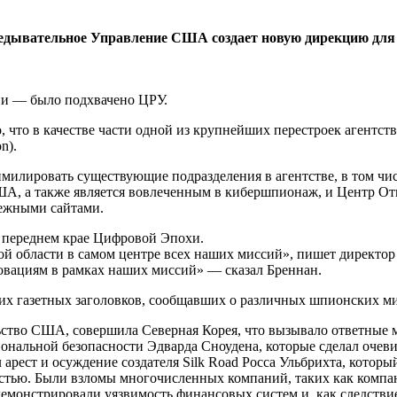
едывательное Управление США создает новую дирекцию для п
и — было подхвачено ЦРУ.
что в качестве части одной из крупнейших перестроек агентства
n).
симилировать существующие подразделения в агентстве, в том чи
А, а также является вовлеченным в кибершпионаж, и Центр Отк
бежными сайтами.
а переднем крае Цифровой Эпохи.
й области в самом центре всех наших миссий», пишет директор
овациям в рамках наших миссий» — сказал Бреннан.
ких газетных заголовков, сообщавших о различных шпионских ми
ельство США, совершила Северная Корея, что вызывало ответны
иональной безопасности Эдварда Сноудена, которые сделал оч
 арест и осуждение создателя Silk Road Росса Ульбрихта, кото
ностью. Были взломы многочисленных компаний, таких как комп
емонстрировали уязвимость финансовых систем и, как следстви