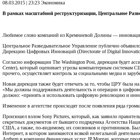
08.03.2015 | 23:23
Экономика
В рамках масштабной реструктуризации, Центральное Разв
Любимое слово компаний из Кремниевой Долины — инноваци
Центральное Разведывательное Управление публично объявило, 
Дирекцию Цифровых Инноваций (Directorate of Digital Innovatio
Согласно информации The Washington Post, дирекция будет ас
Center), который оценивает угрозы компьютерным системам СШ
прочего, осуществляет контроль за социальными медиа и зару
Новая дирекция также будет отвечать за то, чтобы ЦРУ была н
«Мы должны поддерживать деятельность и операции в цифрово
должно: «принять и использовать цифровую революцию и инн
Изменение в агентстве происходят после появления ряда гром
Произошел взлом Sony Pictures, который, как заявило правит
секретных документов от бывшего подрядчика Агентства Нац
США, а также, по-видимому, их союзников и противников. Был
Интернет, в котором занимаются всякой нелегальной деятель
Anthem и компании финансовых услуг JP Morgan, которые прод