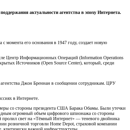
оддержания актуальности агентства в эпоху Интернета.
 с момента его основания в 1947 году, создает новую
сле Центр Информационных Операций (Information Operations
рытых Источников (Open Source Center), который, среди
 агентства Джон Бреннан в сообщении сотрудникам. ЦРУ
ссиях в Интернете.
е меры со стороны президента США Барака Обамы. Были утечки
евидным огромный объем цифрового шпионажа со стороны
рый пролил свет на «Тёмный Интернет» — теневого двойника
ании розничной торговли Home Depot, страховой компании
е, критически важной инфраструктуры.