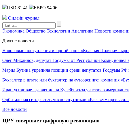
USD 81.41
ЕВРО 94.06
Онлайн журнал
Экономика
Общество
Технологии
Аналитика
Новости компан
Другие новости
Налоговые поступления игорной зоны «Красная Поляна» выро
Олег Михайлов, депутат Госдумы от Республики Коми, вошел в
Мария Бутина укрепила позиции среди депутатов Госдумы РФ:
Бухгалтер в штате или бухгалтер на аутсорсинге: компания «Бу
Иран усиливает давление на Кувейт из-за участия в американс
Орбитальная сеть растет: число спутников «Рассвет» превысил
Все новости
ЦРУ совершает цифровую революцию