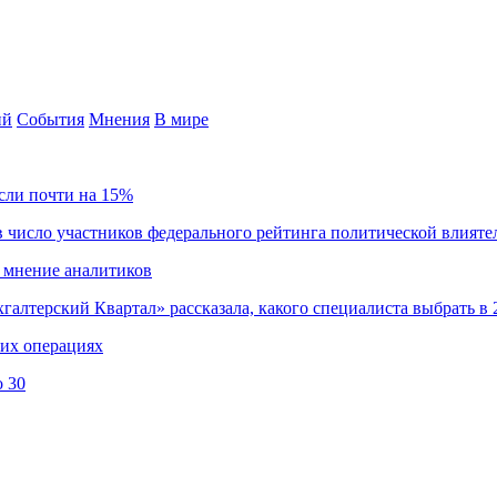
ий
События
Мнения
В мире
сли почти на 15%
 число участников федерального рейтинга политической влияте
 мнение аналитиков
хгалтерский Квартал» рассказала, какого специалиста выбрать в 
ких операциях
о 30