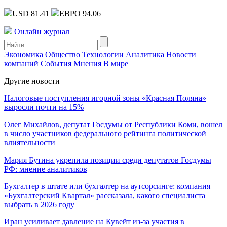
USD 81.41
ЕВРО 94.06
Онлайн журнал
Экономика
Общество
Технологии
Аналитика
Новости
компаний
События
Мнения
В мире
Другие новости
Налоговые поступления игорной зоны «Красная Поляна»
выросли почти на 15%
Олег Михайлов, депутат Госдумы от Республики Коми, вошел
в число участников федерального рейтинга политической
влиятельности
Мария Бутина укрепила позиции среди депутатов Госдумы
РФ: мнение аналитиков
Бухгалтер в штате или бухгалтер на аутсорсинге: компания
«Бухгалтерский Квартал» рассказала, какого специалиста
выбрать в 2026 году
Иран усиливает давление на Кувейт из-за участия в