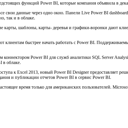
дстоящих функций Power BI, которые компания объявила в декабр
 все свои данные через одно окно. Панели Live Power BI dashbo
о, так и в облаке.
е карты, шаблоны, карты- деревья и графики-воронки дают кли
ют клиентам быстрее начать работать с Power BI. Поддерживаем
ым коннектором Power BI для служб аналитики SQL Server Analysis
I в облаке.
доступа к Excel 2013, новый Power BI Designer предоставляет ре
дания и публикации отчетов Power BI в сервис Power BI.
астоящее время только для американских пользователей. Microso