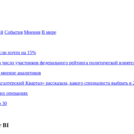
ий
События
Мнения
В мире
сли почти на 15%
 число участников федерального рейтинга политической влияте
 мнение аналитиков
хгалтерский Квартал» рассказала, какого специалиста выбрать в 
ких операциях
о 30
r BI