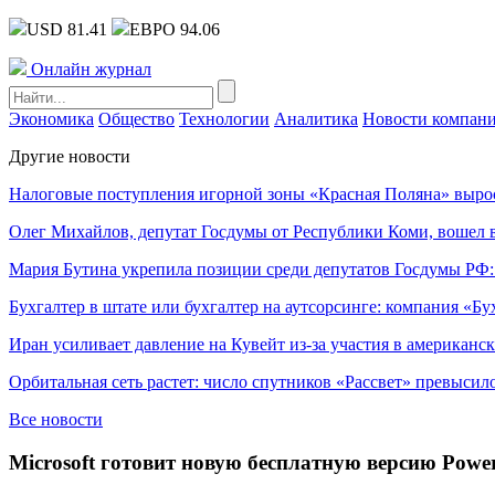
USD 81.41
ЕВРО 94.06
Онлайн журнал
Экономика
Общество
Технологии
Аналитика
Новости компан
Другие новости
Налоговые поступления игорной зоны «Красная Поляна» выро
Олег Михайлов, депутат Госдумы от Республики Коми, вошел в
Мария Бутина укрепила позиции среди депутатов Госдумы РФ:
Бухгалтер в штате или бухгалтер на аутсорсинге: компания «Бу
Иран усиливает давление на Кувейт из-за участия в американс
Орбитальная сеть растет: число спутников «Рассвет» превысил
Все новости
Microsoft готовит новую бесплатную версию Powe