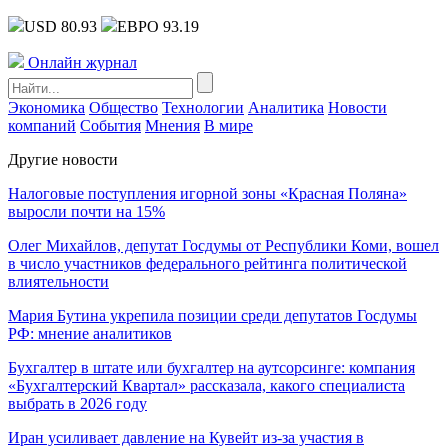
USD 80.93
ЕВРО 93.19
Онлайн журнал
Экономика
Общество
Технологии
Аналитика
Новости
компаний
События
Мнения
В мире
Другие новости
Налоговые поступления игорной зоны «Красная Поляна»
выросли почти на 15%
Олег Михайлов, депутат Госдумы от Республики Коми, вошел
в число участников федерального рейтинга политической
влиятельности
Мария Бутина укрепила позиции среди депутатов Госдумы
РФ: мнение аналитиков
Бухгалтер в штате или бухгалтер на аутсорсинге: компания
«Бухгалтерский Квартал» рассказала, какого специалиста
выбрать в 2026 году
Иран усиливает давление на Кувейт из-за участия в