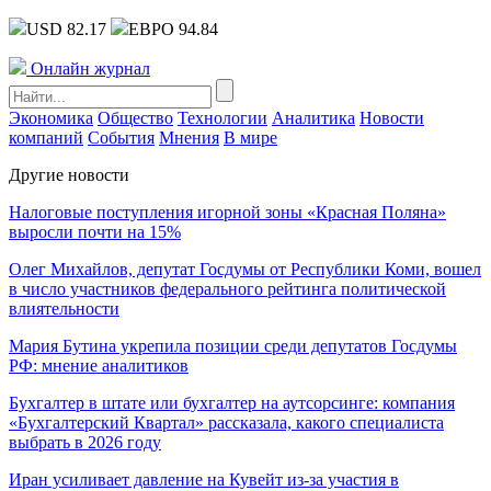
USD 82.17
ЕВРО 94.84
Онлайн журнал
Экономика
Общество
Технологии
Аналитика
Новости
компаний
События
Мнения
В мире
Другие новости
Налоговые поступления игорной зоны «Красная Поляна»
выросли почти на 15%
Олег Михайлов, депутат Госдумы от Республики Коми, вошел
в число участников федерального рейтинга политической
влиятельности
Мария Бутина укрепила позиции среди депутатов Госдумы
РФ: мнение аналитиков
Бухгалтер в штате или бухгалтер на аутсорсинге: компания
«Бухгалтерский Квартал» рассказала, какого специалиста
выбрать в 2026 году
Иран усиливает давление на Кувейт из-за участия в