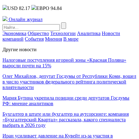
USD 82.17
ЕВРО 94.84
Онлайн журнал
Экономика
Общество
Технологии
Аналитика
Новости
компаний
События
Мнения
В мире
Другие новости
Налоговые поступления игорной зоны «Красная Поляна»
выросли почти на 15%
Олег Михайлов, депутат Госдумы от Республики Коми, вошел
в число участников федерального рейтинга политической
влиятельности
Мария Бутина укрепила позиции среди депутатов Госдумы
РФ: мнение аналитиков
Бухгалтер в штате или бухгалтер на аутсорсинге: компания
«Бухгалтерский Квартал» рассказала, какого специалиста
выбрать в 2026 году
Иран усиливает давление на Кувейт из-за участия в