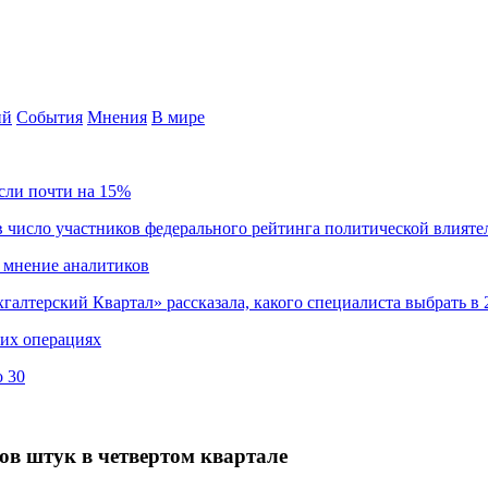
ий
События
Мнения
В мире
сли почти на 15%
 число участников федерального рейтинга политической влияте
 мнение аналитиков
хгалтерский Квартал» рассказала, какого специалиста выбрать в 
ких операциях
о 30
нов штук в четвертом квартале