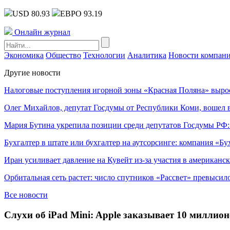
USD 80.93
ЕВРО 93.19
Онлайн журнал
Экономика
Общество
Технологии
Аналитика
Новости компан
Другие новости
Налоговые поступления игорной зоны «Красная Поляна» выро
Олег Михайлов, депутат Госдумы от Республики Коми, вошел в
Мария Бутина укрепила позиции среди депутатов Госдумы РФ:
Бухгалтер в штате или бухгалтер на аутсорсинге: компания «Бу
Иран усиливает давление на Кувейт из-за участия в американс
Орбитальная сеть растет: число спутников «Рассвет» превысил
Все новости
Слухи об iPad Mini: Apple заказывает 10 миллио