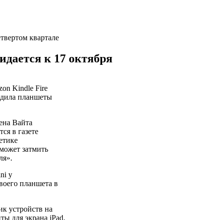
дается к 17 октября
n Kindle Fire
одила планшеты
ена Вайта
тся в газете
тетике
сможет затмить
ля».
ni у
воего планшета в
ик устройств на
ы для экрана iPad,