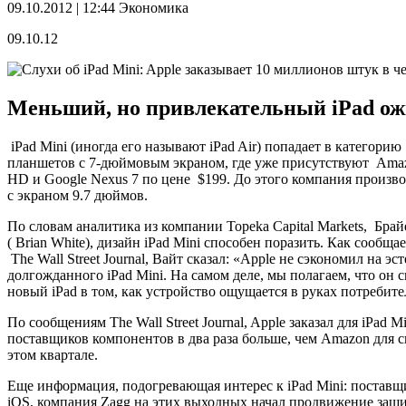
09.10.2012 | 12:44
Экономика
09.10.12
Меньший, но привлекательный iPad ожи
iPad Mini (иногда его называют iPad Air) попадает в категорию
планшетов с 7-дюймовым экраном, где уже присутствуют Amazo
HD и Google Nexus 7 по цене $199. До этого компания произв
с экраном 9.7 дюймов.
По словам аналитика из компании Topeka Capital Markets, Брай
( Brian White), дизайн iPad Mini способен поразить. Как сообщае
The Wall Street Journal, Вайт сказал: «Apple не сэкономил на эс
долгожданного iPad Mini. На самом деле, мы полагаем, что он 
новый iPad в том, как устройство ощущается в руках потребите
По сообщениям The Wall Street Journal, Apple заказал для iPad Mi
поставщиков компонентов в два раза больше, чем Amazon для с
этом квартале.
Еще информация, подогревающая интерес к iPad Mini: поставщ
iOS, компания Zagg на этих выходных начал продвижение защит