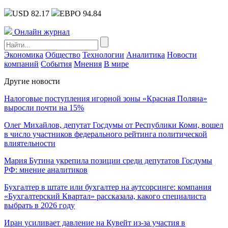
USD 82.17
ЕВРО 94.84
Онлайн журнал
Экономика
Общество
Технологии
Аналитика
Новости
компаний
События
Мнения
В мире
Другие новости
Налоговые поступления игорной зоны «Красная Поляна»
выросли почти на 15%
Олег Михайлов, депутат Госдумы от Республики Коми, вошел
в число участников федерального рейтинга политической
влиятельности
Мария Бутина укрепила позиции среди депутатов Госдумы
РФ: мнение аналитиков
Бухгалтер в штате или бухгалтер на аутсорсинге: компания
«Бухгалтерский Квартал» рассказала, какого специалиста
выбрать в 2026 году
Иран усиливает давление на Кувейт из-за участия в