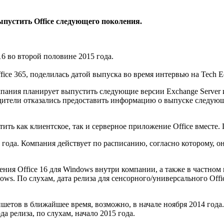
ыпустить Office следующего поколения.
16 во второй половине 2015 года.
ice 365, поделилась датой выпуска во время интервью на Tech Ed
пания планирует выпустить следующие версии Exchange Server и S
одители отказались предоставить информацию о выпуске следующ
ть как клиентское, так и серверное приложение Office вместе. П
012 года. Компания действует по расписанию, согласно которому, 
ния Office 16 для Windows внутри компании, а также в частном п
ws. По слухам, дата релиза для сенсорного/универсального Offi
аншетов в ближайшее время, возможно, в начале ноября 2014 год
 релиза, по слухам, начало 2015 года.