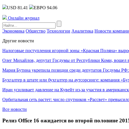
USD 81.41
ЕВРО 94.06
Онлайн журнал
Экономика
Общество
Технологии
Аналитика
Новости компан
Другие новости
Налоговые поступления игорной зоны «Красная Поляна» выро
Олег Михайлов, депутат Госдумы от Республики Коми, вошел в
Мария Бутина укрепила позиции среди депутатов Госдумы РФ:
Бухгалтер в штате или бухгалтер на аутсорсинге: компания «Бу
Иран усиливает давление на Кувейт из-за участия в американс
Орбитальная сеть растет: число спутников «Рассвет» превысил
Все новости
Релиз Office 16 ожидается во второй половине 201