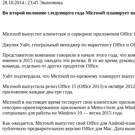
28.10.2014 | 23:45
Экономика
Во второй половине следующего года Microsoft планирует в
Microsoft выпустит клиентское и серверное приложения Office 
Джулия Уайт, генеральный менеджер по маркетингу Office и Off
Представители компании говорили в начале этого года, что ком
именно в 2015 году ожидать эти релизы. В то же время, руков
команда, отдельно от других продуктов Office.
Уайт подтвердила, что Microsoft по-прежнему планирует выпусти
Microsoft выпустила релиз Office 15 (Office 2013) в октябре 2
приложение каждые два-три года.
Microsoft в настоящее время тестирует свои клиентские приложе
сенсорно-ориентированное приложение в Metro-стиле для Windo
специально для работы на Windows 10 — весна 2015 года.
Как ожидается, Microsoft выпустит свой Office для Android-пл
публичную предварительную версию Office для Mac. Дата выхода