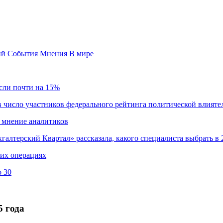
ий
События
Мнения
В мире
сли почти на 15%
 число участников федерального рейтинга политической влияте
 мнение аналитиков
хгалтерский Квартал» рассказала, какого специалиста выбрать в 
ких операциях
о 30
5 года