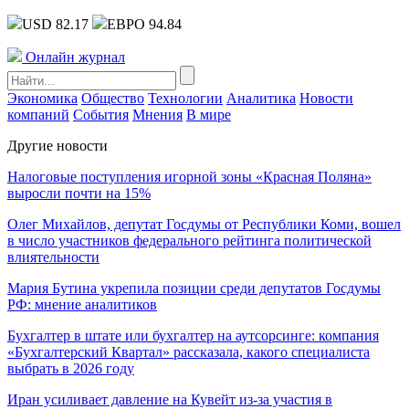
USD 82.17
ЕВРО 94.84
Онлайн журнал
Экономика
Общество
Технологии
Аналитика
Новости
компаний
События
Мнения
В мире
Другие новости
Налоговые поступления игорной зоны «Красная Поляна»
выросли почти на 15%
Олег Михайлов, депутат Госдумы от Республики Коми, вошел
в число участников федерального рейтинга политической
влиятельности
Мария Бутина укрепила позиции среди депутатов Госдумы
РФ: мнение аналитиков
Бухгалтер в штате или бухгалтер на аутсорсинге: компания
«Бухгалтерский Квартал» рассказала, какого специалиста
выбрать в 2026 году
Иран усиливает давление на Кувейт из-за участия в