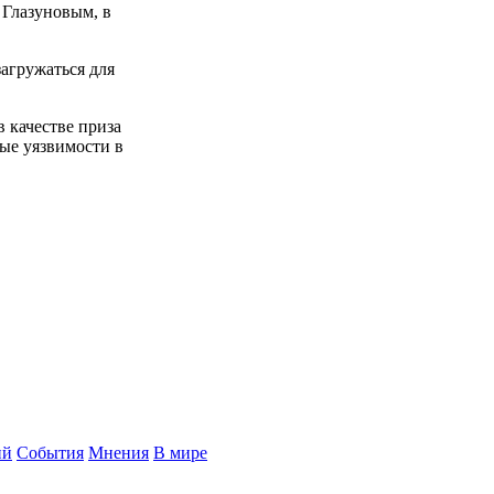
 Глазуновым, в
загружаться для
в качестве приза
ые уязвимости в
ий
События
Мнения
В мире