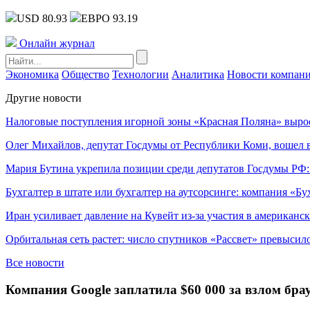
USD 80.93
ЕВРО 93.19
Онлайн журнал
Экономика
Общество
Технологии
Аналитика
Новости компан
Другие новости
Налоговые поступления игорной зоны «Красная Поляна» выро
Олег Михайлов, депутат Госдумы от Республики Коми, вошел в
Мария Бутина укрепила позиции среди депутатов Госдумы РФ:
Бухгалтер в штате или бухгалтер на аутсорсинге: компания «Бу
Иран усиливает давление на Кувейт из-за участия в американс
Орбитальная сеть растет: число спутников «Рассвет» превысил
Все новости
Компания Google заплатила $60 000 за взлом бра