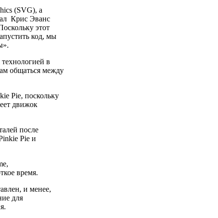
hics (SVG), а
зал Крис Эванс
«Поскольку этот
апустить код, мы
ы».
я технологией в
ам общаться между
ie Pie, поскольку
меет движок
талей после
inkie Pie и
me,
ткое время.
авлен, и менее,
ние для
я.