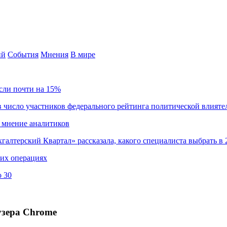
ий
События
Мнения
В мире
сли почти на 15%
 число участников федерального рейтинга политической влияте
 мнение аналитиков
хгалтерский Квартал» рассказала, какого специалиста выбрать в 
ких операциях
о 30
узера Chrome