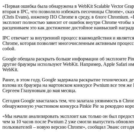
«Первая ошибка была обнаружена в WebKit Scalable Vector Grap
вторая в IPC, что позволило избежать песочницы Chrome», ска
(Chris Evans), инженер ПО Chrome в среду, в блоге Chromium. 
эксплоит полностью зависит от ошибок внутри Chrome чтобы з
расцениваем это как достижение достойное наивысшей наград
IPC отвечает за внутренний процесс взаимодействия и являетс
Chrome, которая позволяет многочисленным активным процесс
собой.
Google обещала раскрыть больше информации об эксплоите Pink
другие браузеры используют WebKit. Например, Apple Safari и
WebKit.
Ранее, в этом году, Google задержала раскрытие технических де
взлома их браузера на мартовском конкурсе Pwnium все тем же P
Сергеем Глазуновым до мая месяца.
Сегодня Google хвасталась тем, что залатала уязвимость в Chro
обнаруженную участником конкурса Pinkie Pie за рекордно коро
«Мы начали анализировать эксплоит как только он был предост
чем за 10 часов после Pwnium 2 уже смогли выпустить обновле
пользователей – новую версию Chrome», сообщил Эванс сегодн