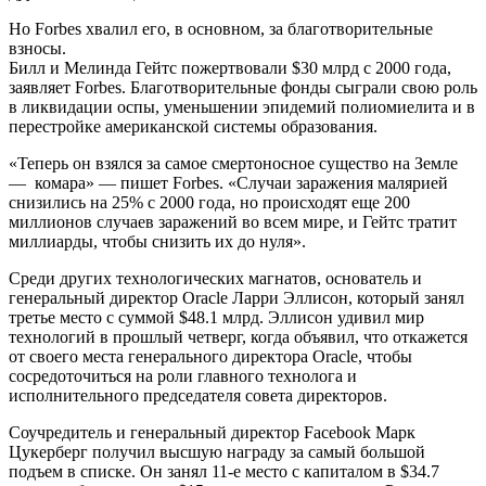
Но Forbes хвалил его, в основном, за благотворительные
взносы.
Билл и Мелинда Гейтс пожертвовали $30 млрд с 2000 года,
заявляет Forbes. Благотворительные фонды сыграли свою роль
в ликвидации оспы, уменьшении эпидемий полиомиелита и в
перестройке американской системы образования.
«Теперь он взялся за самое смертоносное существо на Земле
— комара» — пишет Forbes. «Случаи заражения малярией
снизились на 25% с 2000 года, но происходят еще 200
миллионов случаев заражений во всем мире, и Гейтс тратит
миллиарды, чтобы снизить их до нуля».
Среди других технологических магнатов, основатель и
генеральный директор Oracle Ларри Эллисон, который занял
третье место с суммой $48.1 млрд. Эллисон удивил мир
технологий в прошлый четверг, когда объявил, что откажется
от своего места генерального директора Oracle, чтобы
сосредоточиться на роли главного технолога и
исполнительного председателя совета директоров.
Соучредитель и генеральный директор Facebook Марк
Цукерберг получил высшую награду за самый большой
подъем в списке. Он занял 11-е место с капиталом в $34.7