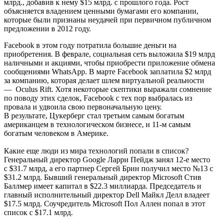
млрд., добавив к нему $15 млрд. с прошлого года. Рост
объясняется владением ценными бумагами его компании,
которые были признаны неудачей при первичном публичном
предложении в 2012 году.
Facebook в этом году потратила большие деньги на
приобретения. В феврале, социальная сеть выложила $19 млрд
наличными и акциями, чтобы приобрести приложение обмена
сообщениями WhatsApp. В марте Facebook заплатила $2 млрд
за компанию, которая делает шлем виртуальной реальности
— Oculus Rift. Хотя некоторые скептики выражали сомнение
по поводу этих сделок, Facebook с тех пор выбралась из
провала и удвоила свою первоначальную цену.
В результате, Цукерберг стал третьим самым богатым
американцем в технологическом бизнесе, и 11-м самым
богатым человеком в Америке.
Какие еще люди из мира технологий попали в список?
Генеральный директор Google Ларри Пейдж занял 12-е место
с $31.7 млрд, а его партнер Сергей Брин получил место №13 с
$31.2 млрд. Бывший генеральный директор Microsoft Стив
Баллмер имеет капитал в $22.3 миллиарда. Председатель и
главный исполнительный директор Dell Майкл Делл владеет
$17.5 млрд. Соучредитель Microsoft Пол Аллен попал в этот
список с $17.1 млрд.