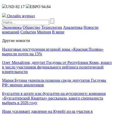
USD 82.17
ЕВРО 94.84
Онлайн журнал
Экономика
Общество
Технологии
Аналитика
Новости
компаний
События
Мнения
В мире
Другие новости
Налоговые поступления игорной зоны «Красная Поляна»
выросли почти на 15%
Олег Михайлов, депутат Госдумы от Республики Коми, вошел
в число участников федерального рейтинга политической
влиятельности
Мария Бутина укрепила позиции среди депутатов Госдумы
РФ: мнение аналитиков
Бухгалтер в штате или бухгалтер на аутсорсинге: компания
«Бухгалтерский Квартал» рассказала, какого специалиста
выбрать в 2026 году
Иран усиливает давление на Кувейт из-за участия в