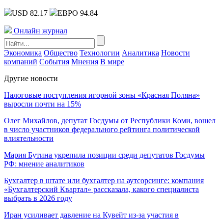
USD 82.17
ЕВРО 94.84
Онлайн журнал
Экономика
Общество
Технологии
Аналитика
Новости
компаний
События
Мнения
В мире
Другие новости
Налоговые поступления игорной зоны «Красная Поляна»
выросли почти на 15%
Олег Михайлов, депутат Госдумы от Республики Коми, вошел
в число участников федерального рейтинга политической
влиятельности
Мария Бутина укрепила позиции среди депутатов Госдумы
РФ: мнение аналитиков
Бухгалтер в штате или бухгалтер на аутсорсинге: компания
«Бухгалтерский Квартал» рассказала, какого специалиста
выбрать в 2026 году
Иран усиливает давление на Кувейт из-за участия в