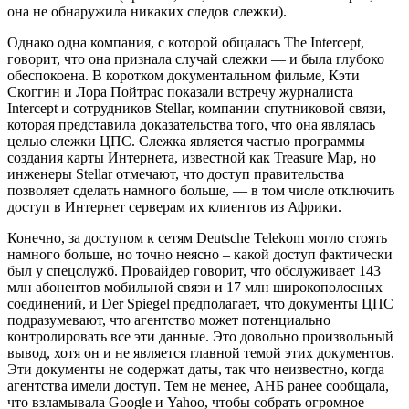
она не обнаружила никаких следов слежки).
Однако одна компания, с которой общалась The Intercept,
говорит, что она признала случай слежки — и была глубоко
обеспокоена. В коротком документальном фильме, Кэти
Скоггин и Лора Пойтрас показали встречу журналиста
Intercept и сотрудников Stellar, компании спутниковой связи,
которая представила доказательства того, что она являлась
целью слежки ЦПС. Слежка является частью программы
создания карты Интернета, известной как Treasure Map, но
инженеры Stellar отмечают, что доступ правительства
позволяет сделать намного больше, — в том числе отключить
доступ в Интернет серверам их клиентов из Африки.
Конечно, за доступом к сетям Deutsche Telekom могло стоять
намного больше, но точно неясно – какой доступ фактически
был у спецслужб. Провайдер говорит, что обслуживает 143
млн абонентов мобильной связи и 17 млн широкополосных
соединений, и Der Spiegel предполагает, что документы ЦПС
подразумевают, что агентство может потенциально
контролировать все эти данные. Это довольно произвольный
вывод, хотя он и не является главной темой этих документов.
Эти документы не содержат даты, так что неизвестно, когда
агентства имели доступ. Тем не менее, АНБ ранее сообщала,
что взламывала Google и Yahoo, чтобы собрать огромное