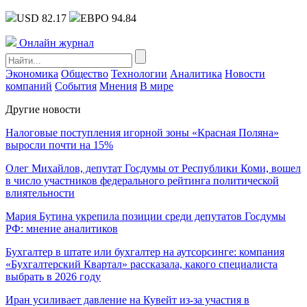
USD 82.17
ЕВРО 94.84
Онлайн журнал
Экономика
Общество
Технологии
Аналитика
Новости
компаний
События
Мнения
В мире
Другие новости
Налоговые поступления игорной зоны «Красная Поляна»
выросли почти на 15%
Олег Михайлов, депутат Госдумы от Республики Коми, вошел
в число участников федерального рейтинга политической
влиятельности
Мария Бутина укрепила позиции среди депутатов Госдумы
РФ: мнение аналитиков
Бухгалтер в штате или бухгалтер на аутсорсинге: компания
«Бухгалтерский Квартал» рассказала, какого специалиста
выбрать в 2026 году
Иран усиливает давление на Кувейт из-за участия в