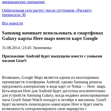
американских операциях
Орбитальная сеть растет: число спутников «Рассвет»
превысило 30
Все новости
Samsung начинает использовать в смартфонах
Galaxy карты Here maps вместо карт Google
31.08.2014 | 23:45
Экономика
Приложение Android б
удет выпущено
вместе с
умными
часами
Gear
S
Возможно, Google Maps
является
одним из
неоспоримых
преимуществ
платформы
Android
,
однако
Samsung
решила
предложить альтернативу
в виде
карт
от
Nokia —
Here
maps
.
Бета-версия
Here
для
Android
будет доступна
исключительно
для
устройств
Samsung
Galaxy,
когда недавно анонсированные
часы
Gear
S
Smart Watch
попадут в октябре в
магазины
.
Gear
S
будет включать
пешеходную навигацию
Here
и
будет
иметь
возможность синхронизировать
свои маршруты
с