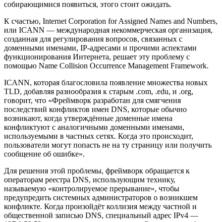
собирающимися появиться, этого стоит ожидать.
К счастью, Internet Corporation for Assigned Names and Numbers,
или ICANN — международная некоммерческая организация,
созданная для регулирования вопросов, связанных с
доменными именами, IP-адресами и прочими аспектами
функционирования Интернета, решает эту проблему с
помощью Name Collision Occurrence Management Framework.
ICANN, которая благословила появление множества новых
TLD, добавляя разнообразия к старым .com, .edu, и .org,
говорит, что «Фреймворк разработан для смягчения
последствий конфликтов имен DNS, которые обычно
возникают, когда утверждённые доменные имена
конфликтуют с аналогичными доменными именами,
используемыми в частных сетях. Когда это происходит,
пользователи могут попасть не на ту страницу или получить
сообщение об ошибке».
Для решения этой проблемы, фреймворк обращается к
операторам реестра DNS, использующим технику,
называемую «контролируемое прерывание», чтобы
предупредить системных администраторов о возникшем
конфликте. Когда произойдёт коллизия между частной и
общественной записью DNS, специальный адрес IPv4 —