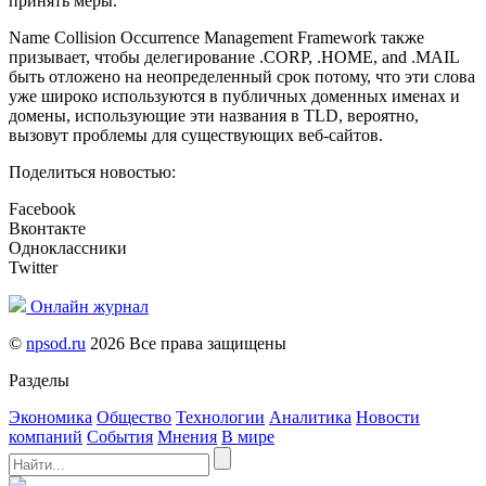
принять меры.
Name Collision Occurrence Management Framework также
призывает, чтобы делегирование .CORP, .HOME, and .MAIL
быть отложено на неопределенный срок потому, что эти слова
уже широко используются в публичных доменных именах и
домены, использующие эти названия в TLD, вероятно,
вызовут проблемы для существующих веб-сайтов.
Поделиться новостью:
Facebook
Вконтакте
Одноклассники
Twitter
Онлайн журнал
©
npsod.ru
2026 Все права защищены
Разделы
Экономика
Общество
Технологии
Аналитика
Новости
компаний
События
Мнения
В мире