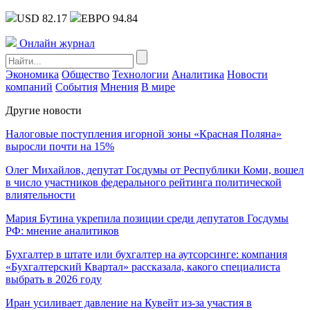
USD 82.17
ЕВРО 94.84
Онлайн журнал
Экономика
Общество
Технологии
Аналитика
Новости
компаний
События
Мнения
В мире
Другие новости
Налоговые поступления игорной зоны «Красная Поляна»
выросли почти на 15%
Олег Михайлов, депутат Госдумы от Республики Коми, вошел
в число участников федерального рейтинга политической
влиятельности
Мария Бутина укрепила позиции среди депутатов Госдумы
РФ: мнение аналитиков
Бухгалтер в штате или бухгалтер на аутсорсинге: компания
«Бухгалтерский Квартал» рассказала, какого специалиста
выбрать в 2026 году
Иран усиливает давление на Кувейт из-за участия в