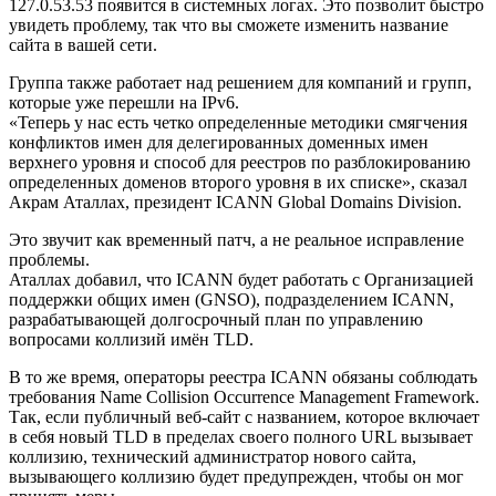
127.0.53.53 появится в системных логах. Это позволит быстро
увидеть проблему, так что вы сможете изменить название
сайта в вашей сети.
Группа также работает над решением для компаний и групп,
которые уже перешли на IPv6.
«Теперь у нас есть четко определенные методики смягчения
конфликтов имен для делегированных доменных имен
верхнего уровня и способ для реестров по разблокированию
определенных доменов второго уровня в их списке», сказал
Акрам Аталлах, президент ICANN Global Domains Division.
Это звучит как временный патч, а не реальное исправление
проблемы.
Аталлах добавил, что ICANN будет работать с Организацией
поддержки общих имен (GNSO), подразделением ICANN,
разрабатывающей долгосрочный план по управлению
вопросами коллизий имён TLD.
В то же время, операторы реестра ICANN обязаны соблюдать
требования Name Collision Occurrence Management Framework.
Так, если публичный веб-сайт с названием, которое включает
в себя новый TLD в пределах своего полного URL вызывает
коллизию, технический администратор нового сайта,
вызывающего коллизию будет предупрежден, чтобы он мог