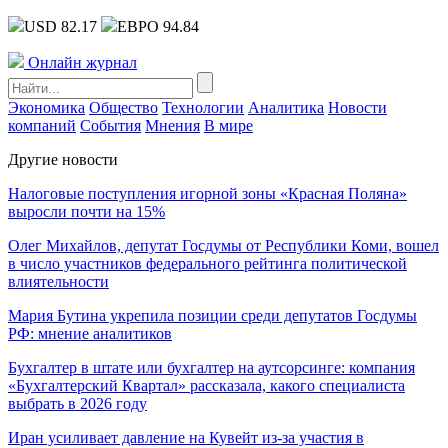
USD 82.17
ЕВРО 94.84
Онлайн журнал
Экономика
Общество
Технологии
Аналитика
Новости
компаний
События
Мнения
В мире
Другие новости
Налоговые поступления игорной зоны «Красная Поляна»
выросли почти на 15%
Олег Михайлов, депутат Госдумы от Республики Коми, вошел
в число участников федерального рейтинга политической
влиятельности
Мария Бутина укрепила позиции среди депутатов Госдумы
РФ: мнение аналитиков
Бухгалтер в штате или бухгалтер на аутсорсинге: компания
«Бухгалтерский Квартал» рассказала, какого специалиста
выбрать в 2026 году
Иран усиливает давление на Кувейт из-за участия в