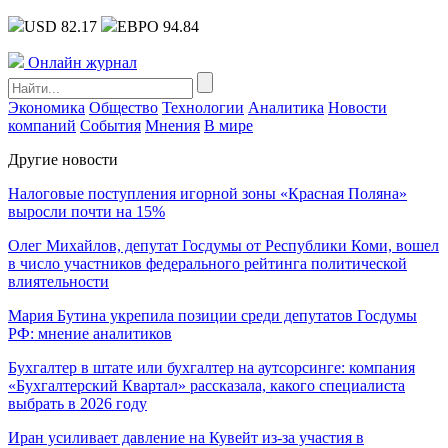
USD 82.17
ЕВРО 94.84
Онлайн журнал
Экономика
Общество
Технологии
Аналитика
Новости
компаний
События
Мнения
В мире
Другие новости
Налоговые поступления игорной зоны «Красная Поляна»
выросли почти на 15%
Олег Михайлов, депутат Госдумы от Республики Коми, вошел
в число участников федерального рейтинга политической
влиятельности
Мария Бутина укрепила позиции среди депутатов Госдумы
РФ: мнение аналитиков
Бухгалтер в штате или бухгалтер на аутсорсинге: компания
«Бухгалтерский Квартал» рассказала, какого специалиста
выбрать в 2026 году
Иран усиливает давление на Кувейт из-за участия в