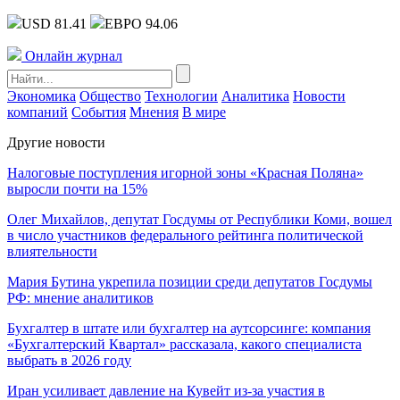
USD 81.41
ЕВРО 94.06
Онлайн журнал
Экономика
Общество
Технологии
Аналитика
Новости
компаний
События
Мнения
В мире
Другие новости
Налоговые поступления игорной зоны «Красная Поляна»
выросли почти на 15%
Олег Михайлов, депутат Госдумы от Республики Коми, вошел
в число участников федерального рейтинга политической
влиятельности
Мария Бутина укрепила позиции среди депутатов Госдумы
РФ: мнение аналитиков
Бухгалтер в штате или бухгалтер на аутсорсинге: компания
«Бухгалтерский Квартал» рассказала, какого специалиста
выбрать в 2026 году
Иран усиливает давление на Кувейт из-за участия в