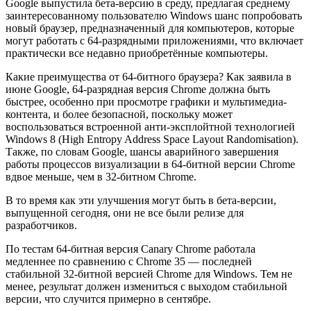
Google выпустила бета-версию в среду, предлагая среднему
заинтересованному пользователю Windows шанс попробовать
новый браузер, предназначенный для компьютеров, которые
могут работать с 64-разрядными приложениями, что включает
практически все недавно приобретённые компьютеры.
Какие преимущества от 64-битного браузера? Как заявила в
июне Google, 64-разрядная версия Chrome должна быть
быстрее, особенно при просмотре графики и мультимедиа-
контента, и более безопасной, поскольку может
воспользоваться встроенной анти-эксплойтной технологией
Windows 8 (High Entropy Address Space Layout Randomisation).
Также, по словам Google, шансы аварийного завершения
работы процессов визуализации в 64-битной версии Chrome
вдвое меньше, чем в 32-битном Chrome.
В то время как эти улучшения могут быть в бета-версии,
выпущенной сегодня, они не все были релизе для
разработчиков.
По тестам 64-битная версия Canary Chrome работала
медленнее по сравнению с Chrome 35 — последней
стабильной 32-битной версией Chrome для Windows. Тем не
менее, результат должен измениться с выходом стабильной
версии, что случится примерно в сентябре.