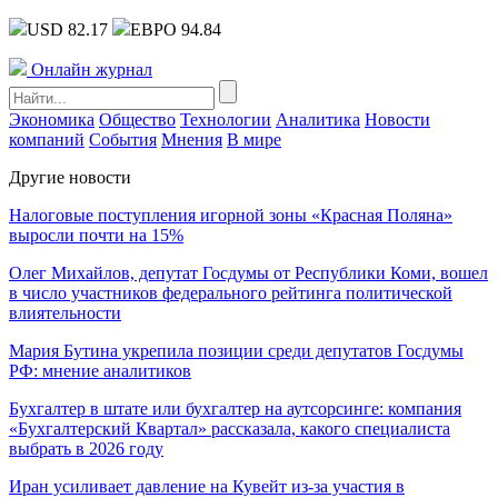
USD 82.17
ЕВРО 94.84
Онлайн журнал
Экономика
Общество
Технологии
Аналитика
Новости
компаний
События
Мнения
В мире
Другие новости
Налоговые поступления игорной зоны «Красная Поляна»
выросли почти на 15%
Олег Михайлов, депутат Госдумы от Республики Коми, вошел
в число участников федерального рейтинга политической
влиятельности
Мария Бутина укрепила позиции среди депутатов Госдумы
РФ: мнение аналитиков
Бухгалтер в штате или бухгалтер на аутсорсинге: компания
«Бухгалтерский Квартал» рассказала, какого специалиста
выбрать в 2026 году
Иран усиливает давление на Кувейт из-за участия в