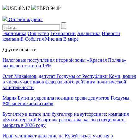
USD 82.17
ЕВРО 94.84
Онлайн журнал
Экономика
Общество
Технологии
Аналитика
Новости
компаний
События
Мнения
В мире
Другие новости
Налоговые поступления игорной зоны «Красная Поляна»
выросли почти на 15%
Олег Михайлов, депутат Госдумы от Республики Коми, вошел
в число участников федерального рейтинга политической
влиятельности
Мария Бутина укрепила позиции среди депутатов Госдумы
РФ: мнение аналитиков
Бухгалтер в штате или бухгалтер на аутсорсинге: компания
«Бухгалтерский Квартал» рассказала, какого специалиста
выбрать в 2026 году
Иран усиливает давление на Кувейт из-за участия в