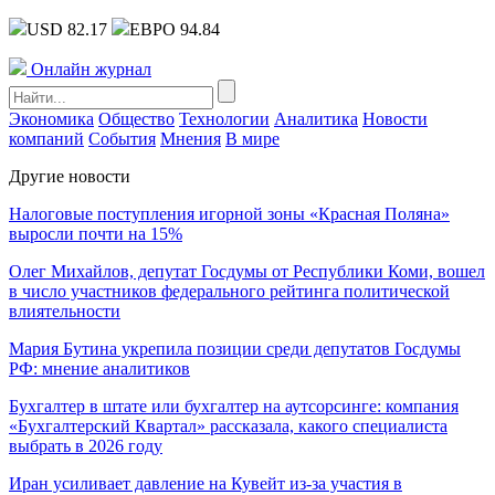
USD 82.17
ЕВРО 94.84
Онлайн журнал
Экономика
Общество
Технологии
Аналитика
Новости
компаний
События
Мнения
В мире
Другие новости
Налоговые поступления игорной зоны «Красная Поляна»
выросли почти на 15%
Олег Михайлов, депутат Госдумы от Республики Коми, вошел
в число участников федерального рейтинга политической
влиятельности
Мария Бутина укрепила позиции среди депутатов Госдумы
РФ: мнение аналитиков
Бухгалтер в штате или бухгалтер на аутсорсинге: компания
«Бухгалтерский Квартал» рассказала, какого специалиста
выбрать в 2026 году
Иран усиливает давление на Кувейт из-за участия в