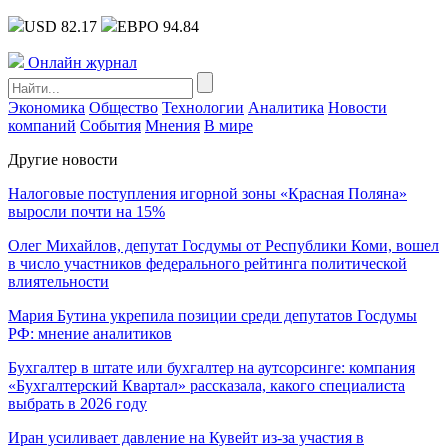
USD 82.17
ЕВРО 94.84
Онлайн журнал
Экономика
Общество
Технологии
Аналитика
Новости
компаний
События
Мнения
В мире
Другие новости
Налоговые поступления игорной зоны «Красная Поляна»
выросли почти на 15%
Олег Михайлов, депутат Госдумы от Республики Коми, вошел
в число участников федерального рейтинга политической
влиятельности
Мария Бутина укрепила позиции среди депутатов Госдумы
РФ: мнение аналитиков
Бухгалтер в штате или бухгалтер на аутсорсинге: компания
«Бухгалтерский Квартал» рассказала, какого специалиста
выбрать в 2026 году
Иран усиливает давление на Кувейт из-за участия в