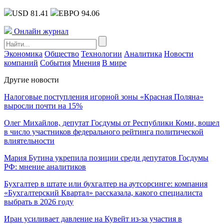
USD 81.41
ЕВРО 94.06
Онлайн журнал
Экономика
Общество
Технологии
Аналитика
Новости
компаний
События
Мнения
В мире
Другие новости
Налоговые поступления игорной зоны «Красная Поляна»
выросли почти на 15%
Олег Михайлов, депутат Госдумы от Республики Коми, вошел
в число участников федерального рейтинга политической
влиятельности
Мария Бутина укрепила позиции среди депутатов Госдумы
РФ: мнение аналитиков
Бухгалтер в штате или бухгалтер на аутсорсинге: компания
«Бухгалтерский Квартал» рассказала, какого специалиста
выбрать в 2026 году
Иран усиливает давление на Кувейт из-за участия в