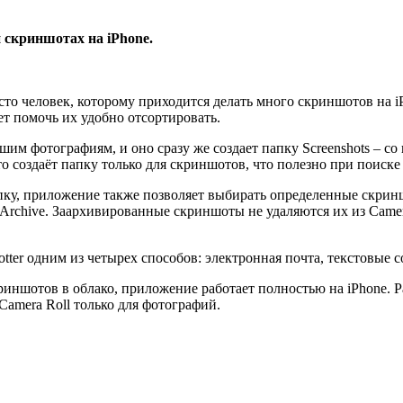
и скриншотах на iPhone.
о человек, которому приходится делать много скриншотов на iP
ет помочь их удобно отсортировать.
шим фотографиям, и оно сразу же создает папку Screenshots – со 
 создаёт папку только для скриншотов, что полезно при поиске
ку, приложение также позволяет выбирать определенные скрин
rchive. Заархивированные скриншоты не удаляются их из Camera 
ter одним из четырех способов: электронная почта, текстовые со
криншотов в облако, приложение работает полностью на iPhone. 
Camera Roll только для фотографий.