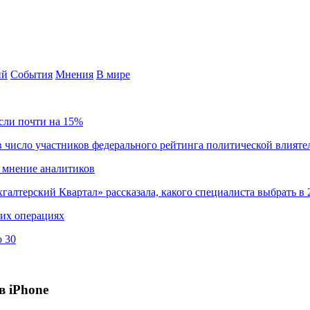
ий
События
Мнения
В мире
сли почти на 15%
 число участников федерального рейтинга политической влияте
 мнение аналитиков
хгалтерский Квартал» рассказала, какого специалиста выбрать в 
ких операциях
о 30
в iPhone