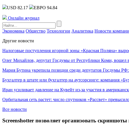
USD 82.17
ЕВРО 94.84
Онлайн журнал
Экономика
Общество
Технологии
Аналитика
Новости компан
Другие новости
Налоговые поступления игорной зоны «Красная Поляна» выро
Олег Михайлов, депутат Госдумы от Республики Коми, вошел в
Мария Бутина укрепила позиции среди депутатов Госдумы РФ:
Бухгалтер в штате или бухгалтер на аутсорсинге: компания «Бу
Иран усиливает давление на Кувейт из-за участия в американс
Орбитальная сеть растет: число спутников «Рассвет» превысил
Все новости
Screenshotter позволяет организовать скриншоты 