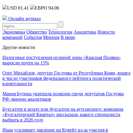
USD 81.41
ЕВРО 94.06
Онлайн журнал
Экономика
Общество
Технологии
Аналитика
Новости
компаний
События
Мнения
В мире
Другие новости
Налоговые поступления игорной зоны «Красная Поляна»
выросли почти на 15%
Олег Михайлов, депутат Госдумы от Республики Коми, вошел
в число участников федерального рейтинга политической
влиятельности
Мария Бутина укрепила позиции среди депутатов Госдумы
РФ: мнение аналитиков
Бухгалтер в штате или бухгалтер на аутсорсинге: компания
«Бухгалтерский Квартал» рассказала, какого специалиста
выбрать в 2026 году
Иран усиливает давление на Кувейт из-за участия в