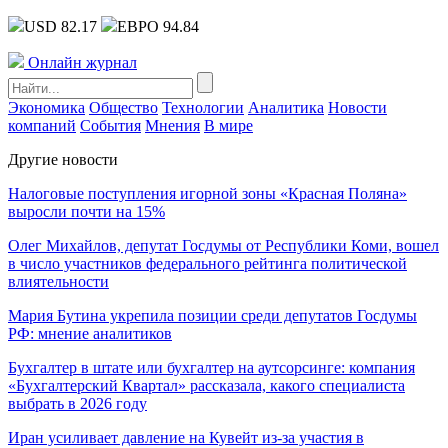
USD 82.17
ЕВРО 94.84
Онлайн журнал
Экономика
Общество
Технологии
Аналитика
Новости
компаний
События
Мнения
В мире
Другие новости
Налоговые поступления игорной зоны «Красная Поляна»
выросли почти на 15%
Олег Михайлов, депутат Госдумы от Республики Коми, вошел
в число участников федерального рейтинга политической
влиятельности
Мария Бутина укрепила позиции среди депутатов Госдумы
РФ: мнение аналитиков
Бухгалтер в штате или бухгалтер на аутсорсинге: компания
«Бухгалтерский Квартал» рассказала, какого специалиста
выбрать в 2026 году
Иран усиливает давление на Кувейт из-за участия в