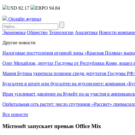
USD 82.17
ЕВРО 94.84
Онлайн журнал
Экономика
Общество
Технологии
Аналитика
Новости компан
Другие новости
Налоговые поступления игорной зоны «Красная Поляна» выро
Олег Михайлов, депутат Госдумы от Республики Коми, вошел в
Мария Бутина укрепила позиции среди депутатов Госдумы РФ:
Бухгалтер в штате или бухгалтер на аутсорсинге: компания «Бу
Иран усиливает давление на Кувейт из-за участия в американс
Орбитальная сеть растет: число спутников «Рассвет» превысил
Все новости
Microsoft запускает превью Office Mix