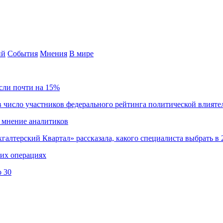
ий
События
Мнения
В мире
сли почти на 15%
 число участников федерального рейтинга политической влияте
 мнение аналитиков
хгалтерский Квартал» рассказала, какого специалиста выбрать в 
ких операциях
о 30