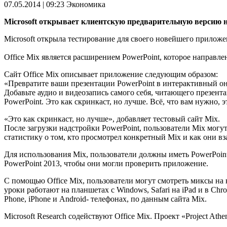
07.05.2014 | 09:23
Экономика
Microsoft открывает клиентскую предварительную версию нов
Microsoft открыла тестирование для своего новейшего приложени
Office Mix является расширением PowerPoint, которое направле
Сайт Office Mix описывает приложение следующим образом:
«Превратите ваши презентации PowerPoint в интерактивный онл
Добавьте аудио и видеозапись самого себя, читающего презента
PowerPoint. Это как скринкаст, но лучше. Всё, что вам нужно, э
«Это как скринкаст, но лучше», добавляет тестовый сайт Mix.
После загрузки надстройки PowerPoint, пользователи Mix могут 
статистику о том, кто просмотрел конкретный Mix и как они вз
Для использования Mix, пользователи должны иметь PowerPoint
PowerPoint 2013, чтобы они могли проверить приложение.
С помощью Office Mix, пользователи могут смотреть миксы на 
уроки работают на планшетах с Windows, Safari на iPad и в Ch
Phone, iPhone и Android- телефонах, по данным сайта Mix.
Microsoft Research содействуют Office Mix. Проект «Project Ath