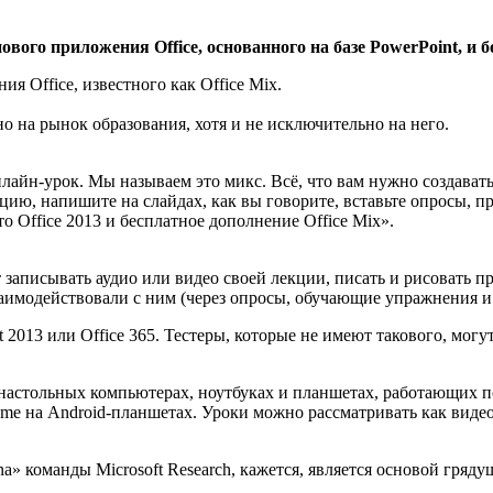
ого приложения Office, основанного на базе PowerPoint, и бо
я Office, известного как Office Mix.
но на рынок образования, хотя и не исключительно на него.
айн-урок. Мы называем это микс. Всё, что вам нужно создавать
цию, напишите на слайдах, как вы говорите, вставьте опросы, п
то Office 2013 и бесплатное дополнение Office Mix».
записывать аудио или видео своей лекции, писать и рисовать пря
аимодействовали с ним (через опросы, обучающие упражнения и т
 2013 или Office 365. Тестеры, которые не имеют такового, мо
настольных компьютерах, ноутбуках и планшетах, работающих под
rome на Android-планшетах. Уроки можно рассматривать как виде
ena» команды Microsoft Research, кажется, является основой гряду