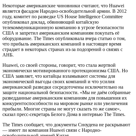
Некоторые американские чиновники считают, что Huawei
является фасадом Народно-освободительной армии. В 2012
году, комитет по разведке US House Intelligence Committee
опубликовал доклад, обвиняющий китайскую
телекоммуникационную компанию в угрозе безопасности
США и запретил американским компаниям покупать её
оборудование. The Times опубликовала вчера статью о том,
что прибыль американских компаний в настоящее время
страдает в некоторых странах из-за подозрений о связях с
АНБ.
Huawei, со своей стороны, говорит, что стала жертвой
экономически мотивированного протекционизма США. Но
США заявляет, что китайцы взламывают системы для
экономической выгоды своих компаний и что усилия
американской разведки сосредоточены исключительно на
защите национальной безопасности. «Мы не даём собранные
разведданные американским компаниям для повышения их
конкурентоспособности на мировом рынке или увеличения
прибыли. Многие страны не могут сказать то же самое»,
сказал пресс-секретарь Белого Дома в интервью The Times.
The Times сообщает, что документы Сноудена не раскрывают
— имеет ли компания Huawei связи с Народно-
освободительной армией Китая.