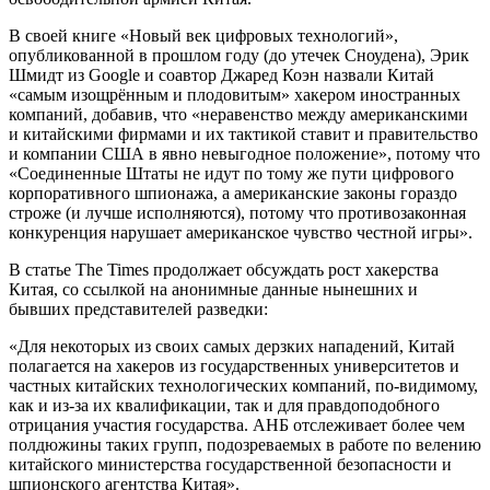
В своей книге «Новый век цифровых технологий»,
опубликованной в прошлом году (до утечек Сноудена), Эрик
Шмидт из Google и соавтор Джаред Коэн назвали Китай
«самым изощрённым и плодовитым» хакером иностранных
компаний, добавив, что «неравенство между американскими
и китайскими фирмами и их тактикой ставит и правительство
и компании США в явно невыгодное положение», потому что
«Соединенные Штаты не идут по тому же пути цифрового
корпоративного шпионажа, а американские законы гораздо
строже (и лучше исполняются), потому что противозаконная
конкуренция нарушает американское чувство честной игры».
В статье The Times продолжает обсуждать рост хакерства
Китая, со ссылкой на анонимные данные нынешних и
бывших представителей разведки:
«Для некоторых из своих самых дерзких нападений, Китай
полагается на хакеров из государственных университетов и
частных китайских технологических компаний, по-видимому,
как и из-за их квалификации, так и для правдоподобного
отрицания участия государства. АНБ отслеживает более чем
полдюжины таких групп, подозреваемых в работе по велению
китайского министерства государственной безопасности и
шпионского агентства Китая».