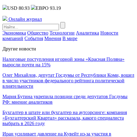
USD 80.93
ЕВРО 93.19
Онлайн журнал
Экономика
Общество
Технологии
Аналитика
Новости
компаний
События
Мнения
В мире
Другие новости
Налоговые поступления игорной зоны «Красная Поляна»
выросли почти на 15%
Олег Михайлов, депутат Госдумы от Республики Коми, вошел
в число участников федерального рейтинга политической
влиятельности
Мария Бутина укрепила позиции среди депутатов Госдумы
РФ: мнение аналитиков
Бухгалтер в штате или бухгалтер на аутсорсинге: компания
«Бухгалтерский Квартал» рассказала, какого специалиста
выбрать в 2026 году
Иран усиливает давление на Кувейт из-за участия в