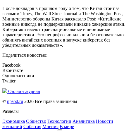
После докладов в прошлом году о том, что Китай стоит за
взломом Times, The Wall Street Journal и The Washington Post,
Министерство обороны Китая рассказало Post: «Китайские
военные никогда не поддерживали никакие хакерские атаки.
Кибератаки имеют транснациональные и анонимные
характеристики. Это непрофессионально и безосновательно
обвинять китайских военных в запуске кибератак без
убедительных доказательств».
Поделиться новостью:
Facebook
Вконтакте
Одноклассники
Twitter
Онлайн журнал
©
npsod.ru
2026 Все права защищены
Разделы
Экономика
Общество
Технологии
Аналитика
Новости
компаний
События
Мнения
В мире