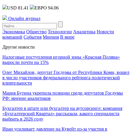
USD 81.41
ЕВРО 94.06
Онлайн журнал
Экономика
Общество
Технологии
Аналитика
Новости
компаний
События
Мнения
В мире
Другие новости
Налоговые поступления игорной зоны «Красная Поляна»
выросли почти на 15%
Олег Михайлов, депутат Госдумы от Республики Коми, вошел
в число участников федерального рейтинга политической
влиятельности
Мария Бутина укрепила позиции среди депутатов Госдумы
РФ: мнение аналитиков
Бухгалтер в штате или бухгалтер на аутсорсинге: компания
«Бухгалтерский Квартал» рассказала, какого специалиста
выбрать в 2026 году
Иран усиливает давление на Кувейт из-за участия в