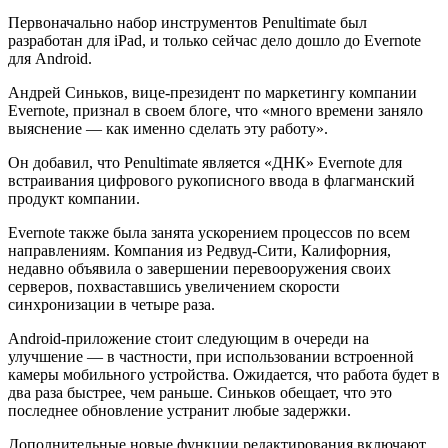
Первоначально набор инструментов Penultimate был
разработан для iPad, и только сейчас дело дошло до Evernote
для Android.
Андрей Синьков, вице-президент по маркетингу компании
Evernote, признал в своем блоге, что «много времени заняло
выяснение — как именно сделать эту работу».
Он добавил, что Penultimate является «ДНК» Evernote для
встраивания цифрового рукописного ввода в флагманский
продукт компании.
Evernote также была занята ускорением процессов по всем
направлениям. Компания из Редвуд-Сити, Калифорния,
недавно объявила о завершении перевооружения своих
серверов, похваставшись увеличением скорости
синхронизации в четыре раза.
Android-приложение стоит следующим в очереди на
улучшение — в частности, при использовании встроенной
камеры мобильного устройства. Ожидается, что работа б
удет в
два раза быстрее, чем раньше. Синьков обещает, что это
последнее обновление устранит любые задержки.
Дополнительные новые функции редактирования включают