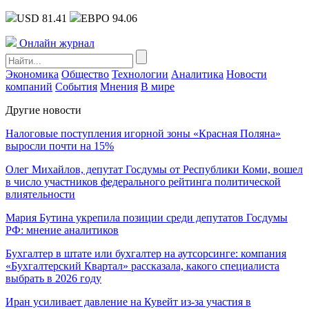
USD 81.41
ЕВРО 94.06
Онлайн журнал
Экономика
Общество
Технологии
Аналитика
Новости
компаний
События
Мнения
В мире
Другие новости
Налоговые поступления игорной зоны «Красная Поляна»
выросли почти на 15%
Олег Михайлов, депутат Госдумы от Республики Коми, вошел
в число участников федерального рейтинга политической
влиятельности
Мария Бутина укрепила позиции среди депутатов Госдумы
РФ: мнение аналитиков
Бухгалтер в штате или бухгалтер на аутсорсинге: компания
«Бухгалтерский Квартал» рассказала, какого специалиста
выбрать в 2026 году
Иран усиливает давление на Кувейт из-за участия в