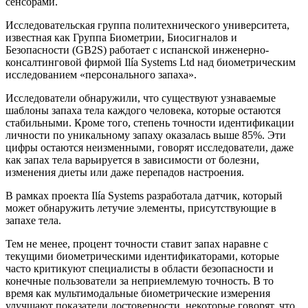
сенсорами.
Исследовательская группа политехнического университета,
известная как Группа Биометрии, Биосигналов и
Безопасности (GB2S) работает с испанской инженерно-
консалтинговой фирмой Ilía Systems Ltd над биометрическим
исследованием «персонального запаха».
Исследователи обнаружили, что существуют узнаваемые
шаблоны запаха тела каждого человека, которые остаются
стабильными. Кроме того, степень точности идентификации
личности по уникальному запаху оказалась выше 85%. Эти
цифры остаются неизменными, говорят исследователи, даже
как запах тела варьируется в зависимости от болезни,
изменения диеты или даже перепадов настроения.
В рамках проекта Ilía Systems разработала датчик, который
может обнаружить летучие элементы, присутствующие в
запахе тела.
Тем не менее, процент точности ставит запах наравне с
текущими биометрическими идентификаторами, которые
часто критикуют специалисты в области безопасности и
конечные пользователи за неприемлемую точность. В то
время как мультимодальные биометрические измерения
улучшают показатели достоверности, некоторые говорят, что