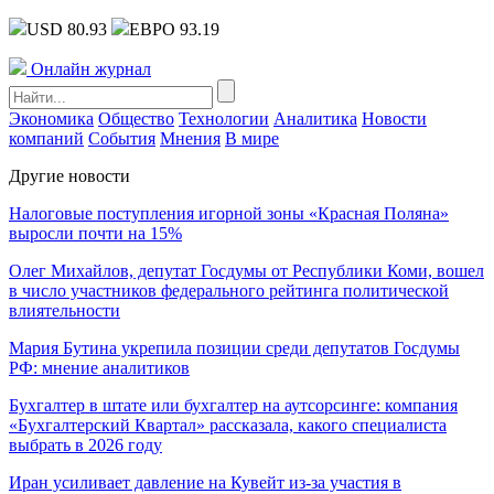
USD 80.93
ЕВРО 93.19
Онлайн журнал
Экономика
Общество
Технологии
Аналитика
Новости
компаний
События
Мнения
В мире
Другие новости
Налоговые поступления игорной зоны «Красная Поляна»
выросли почти на 15%
Олег Михайлов, депутат Госдумы от Республики Коми, вошел
в число участников федерального рейтинга политической
влиятельности
Мария Бутина укрепила позиции среди депутатов Госдумы
РФ: мнение аналитиков
Бухгалтер в штате или бухгалтер на аутсорсинге: компания
«Бухгалтерский Квартал» рассказала, какого специалиста
выбрать в 2026 году
Иран усиливает давление на Кувейт из-за участия в