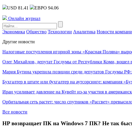
USD 81.41
ЕВРО 94.06
Онлайн журнал
Экономика
Общество
Технологии
Аналитика
Новости компан
Другие новости
Налоговые поступления игорной зоны «Красная Поляна» выро
Олег Михайлов, депутат Госдумы от Республики Коми, вошел в
Мария Бутина укрепила позиции среди депутатов Госдумы РФ:
Бухгалтер в штате или бухгалтер на аутсорсинге: компания «Бу
Иран усиливает давление на Кувейт из-за участия в американс
Орбитальная сеть растет: число спутников «Рассвет» превысил
Все новости
HP возвращает ПК на Windows 7 ПК? Не так бы