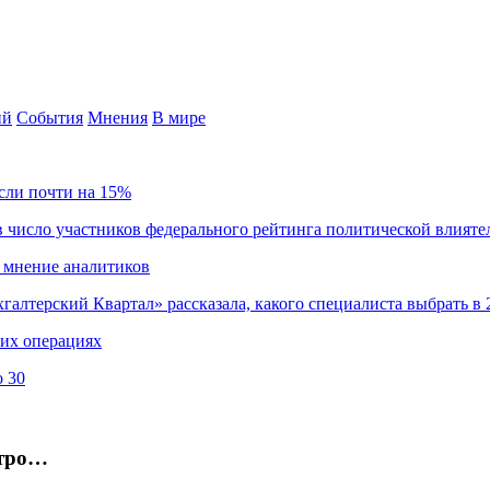
ий
События
Мнения
В мире
сли почти на 15%
 число участников федерального рейтинга политической влияте
 мнение аналитиков
хгалтерский Квартал» рассказала, какого специалиста выбрать в 
ких операциях
о 30
стро…