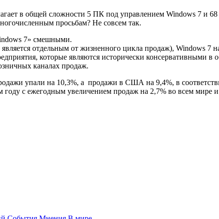
лагает в общей сложности 5 ПК под управлением Windows 7 и 6
многочисленным просьбам? Не совсем так.
Windows 7» смешными.
является отдельным от жизненного цикла продаж), Windows 7 на
 Предприятия, которые являются исторически консервативными в
розничных каналах продаж.
одажи упали на 10,3%, а продажи в США на 9,4%, в соответств
м году с ежегодным увеличением продаж на 2,7% во всем мире и
ий
События
Мнения
В мире