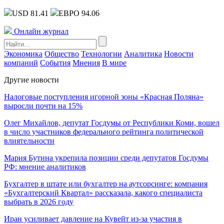
USD 81.41
ЕВРО 94.06
Онлайн журнал
Экономика
Общество
Технологии
Аналитика
Новости
компаний
События
Мнения
В мире
Другие новости
Налоговые поступления игорной зоны «Красная Поляна»
выросли почти на 15%
Олег Михайлов, депутат Госдумы от Республики Коми, вошел
в число участников федерального рейтинга политической
влиятельности
Мария Бутина укрепила позиции среди депутатов Госдумы
РФ: мнение аналитиков
Бухгалтер в штате или бухгалтер на аутсорсинге: компания
«Бухгалтерский Квартал» рассказала, какого специалиста
выбрать в 2026 году
Иран усиливает давление на Кувейт из-за участия в