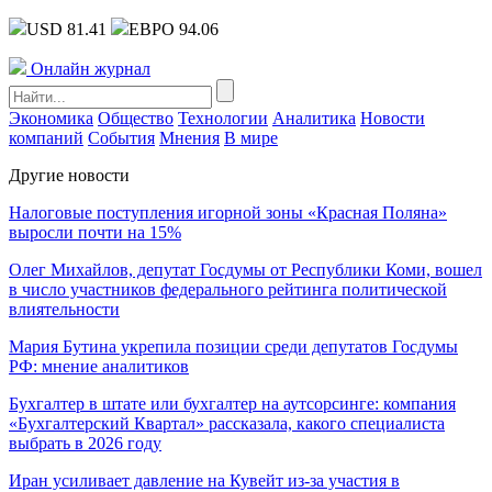
USD 81.41
ЕВРО 94.06
Онлайн журнал
Экономика
Общество
Технологии
Аналитика
Новости
компаний
События
Мнения
В мире
Другие новости
Налоговые поступления игорной зоны «Красная Поляна»
выросли почти на 15%
Олег Михайлов, депутат Госдумы от Республики Коми, вошел
в число участников федерального рейтинга политической
влиятельности
Мария Бутина укрепила позиции среди депутатов Госдумы
РФ: мнение аналитиков
Бухгалтер в штате или бухгалтер на аутсорсинге: компания
«Бухгалтерский Квартал» рассказала, какого специалиста
выбрать в 2026 году
Иран усиливает давление на Кувейт из-за участия в