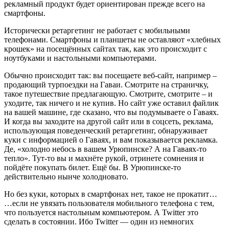
рекламный продукт будет ориентирован прежде всего на
смартфоны.
Исторически ретаргетинг не работает с мобильными
телефонами. Смартфоны и планшеты не оставляют «хлебных
крошек» на посещённых сайтах так, как это происходит с
ноутбуками и настольными компьютерами.
Обычно происходит так: вы посещаете веб-сайт, например –
продающий турпоездки на Гаваи. Смотрите на страничку,
такое путешествие предлагающую. Смотрите, смотрите – и
уходите, так ничего и не купив. Но сайт уже оставил файлик
на вашей машине, где сказано, что вы подумываете о Гаваях.
И когда вы заходите на другой сайт или в соцсеть, реклама,
использующая поведенческий ретаргетинг, обнаруживает
куки с информацией о Гаваях, и вам показывается рекламка.
Де, «холодно небось в вашем Урюпинске? А на Гаваях-то
тепло». Тут-то вы и махнёте рукой, отринете сомнения и
пойдёте покупать билет. Ещё бы. В Урюпинске-то
действительно нынче холодновато.
Но без куки, которых в смартфонах нет, такое не прокатит…
…если не увязать пользователя мобильного телефона с тем,
что пользуется настольным компьютером. А Twitter это
сделать в состоянии. Ибо Twitter — один из немногих