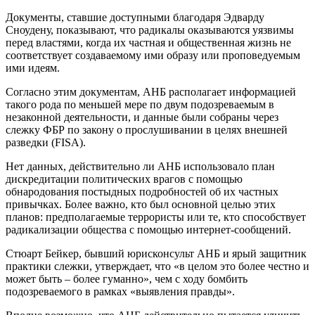
Документы, ставшие доступными благодаря Эдварду
Сноудену, показывают, что радикалы оказываются уязвимы
перед властями, когда их частная и общественная жизнь не
соответствует создаваемому ими образу или проповедуемым
ими идеям.
Согласно этим документам, АНБ располагает информацией
такого рода по меньшей мере по двум подозреваемым в
незаконной деятельности, и данные были собраны через
слежку ФБР по закону о прослушивании в целях внешней
разведки (FISA).
Нет данных, действительно ли АНБ использовало план
дискредитации политических врагов с помощью
обнародования постыдных подробностей об их частных
привычках. Более важно, кто был основной целью этих
планов: предполагаемые террористы или те, кто способствует
радикализации общества с помощью интернет-сообщений.
Стюарт Бейкер, бывший юрисконсульт АНБ и ярый защитник
практики слежки, утверждает, что «в целом это более честно и
может быть – более гуманно», чем с ходу бомбить
подозреваемого в рамках «выявления правды».