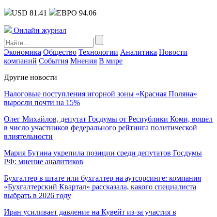
USD 81.41
ЕВРО 94.06
Онлайн журнал
Экономика
Общество
Технологии
Аналитика
Новости
компаний
События
Мнения
В мире
Другие новости
Налоговые поступления игорной зоны «Красная Поляна»
выросли почти на 15%
Олег Михайлов, депутат Госдумы от Республики Коми, вошел
в число участников федерального рейтинга политической
влиятельности
Мария Бутина укрепила позиции среди депутатов Госдумы
РФ: мнение аналитиков
Бухгалтер в штате или бухгалтер на аутсорсинге: компания
«Бухгалтерский Квартал» рассказала, какого специалиста
выбрать в 2026 году
Иран усиливает давление на Кувейт из-за участия в