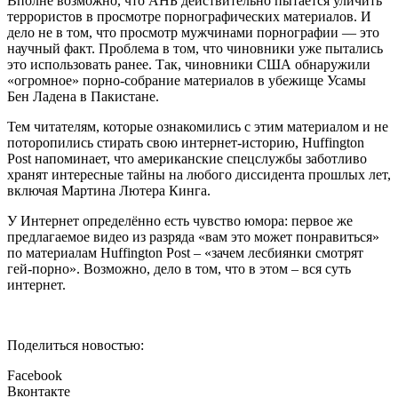
Вполне возможно, что АНБ действительно пытается уличить
террористов в просмотре порнографических материалов. И
дело не в том, что просмотр мужчинами порнографии — это
научный факт. Проблема в том, что чиновники уже пытались
это использовать ранее. Так, чиновники США обнаружили
«огромное» порно-собрание материалов в убежище Усамы
Бен Ладена в Пакистане.
Тем читателям, которые ознакомились с этим материалом и не
поторопились стирать свою интернет-историю, Huffington
Post напоминает, что американские спецслужбы заботливо
хранят интересные тайны на любого диссидента прошлых лет,
включая Мартина Лютера Кинга.
У Интернет определённо есть чувство юмора: первое же
предлагаемое видео из разряда «вам это может понравиться»
по материалам Huffington Post – «зачем лесбиянки смотрят
гей-порно». Возможно, дело в том, что в этом – вся суть
интернет.
Поделиться новостью:
Facebook
Вконтакте