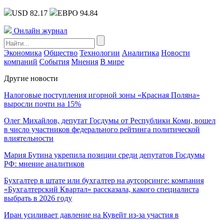
USD 82.17
ЕВРО 94.84
Онлайн журнал
Экономика
Общество
Технологии
Аналитика
Новости
компаний
События
Мнения
В мире
Другие новости
Налоговые поступления игорной зоны «Красная Поляна»
выросли почти на 15%
Олег Михайлов, депутат Госдумы от Республики Коми, вошел
в число участников федерального рейтинга политической
влиятельности
Мария Бутина укрепила позиции среди депутатов Госдумы
РФ: мнение аналитиков
Бухгалтер в штате или бухгалтер на аутсорсинге: компания
«Бухгалтерский Квартал» рассказала, какого специалиста
выбрать в 2026 году
Иран усиливает давление на Кувейт из-за участия в