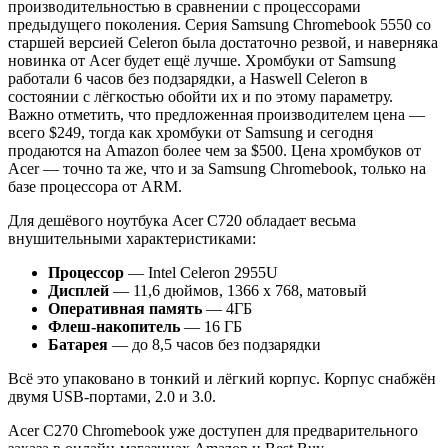
производительностью в сравнении с процессорами
предыдущего поколения. Серия Samsung Chromebook 5550 со
старшей версией Celeron была достаточно резвой, и наверняка
новинка от Acer будет ещё лучше. Хромбуки от Samsung
работали 6 часов без подзарядки, а Haswell Celeron в
состоянии с лёгкостью обойти их и по этому параметру.
Важно отметить, что предложенная производителем цена —
всего $249, тогда как хромбуки от Samsung и сегодня
продаются на Amazon более чем за $500. Цена хромбуков от
Acer — точно та же, что и за Samsung Chromebook, только на
базе процессора от ARM.
Для дешёвого ноутбука Acer C720 обладает весьма
внушительными характеристиками:
Процессор
— Intel Celeron 2955U
Дисплей
— 11,6 дюймов, 1366 х 768, матовый
Оперативная память
— 4ГБ
Флеш-накопитель
— 16 ГБ
Батарея
— до 8,5 часов без подзарядки
Всё это упаковано в тонкий и лёгкий корпус. Корпус снабжён
двумя USB-портами, 2.0 и 3.0.
Acer C270 Chromebook уже доступен для предварительного