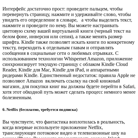
Интерфейс достаточно прост: проведите пальцем, чтобы
перевернуть страницу, нажмите и удерживайте слово, чтобы
увидеть его определение в словаре, а чтобы выделить текст,
нажмите и проведите по нему. Вы можете настраивать
цветовую схему вашей виртуальной книги (черный текст на
белом фоне, инверсия или сепия), а также менять размер
шрифта. Kindle также позволяет искать книги по конкретному
тексту, переходить к отдельным главам и отправлять
сообщения в социальные сети о любимых отрывках. С
использованием технологии Whispernet Amazon, приложение
синхронизирует текущую страницу с облаком Kindle Cloud
Reader, Kindle для Mac, Kindle для iPad, и аппаратными
ридерами Kindle. Единственный недостаток: правила Apple не
позволяют Amazon включать ссылку на свой книжный
магазин, для покупки книг вы должны будете перейти в Safari,
хотя этот обходной путь может сделать процесс немного менее
болезненным.
6. Netflix (бесплатно, требуется подписка)
Вы чувствуете, что фантастика воплотилась в реальность,
когда впервые используете приложение Netflix,
транслирующее потоковое видео и телевизионные шоу на