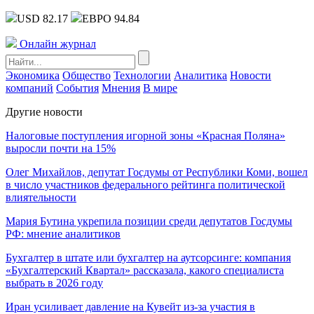
USD 82.17
ЕВРО 94.84
Онлайн журнал
Экономика
Общество
Технологии
Аналитика
Новости
компаний
События
Мнения
В мире
Другие новости
Налоговые поступления игорной зоны «Красная Поляна»
выросли почти на 15%
Олег Михайлов, депутат Госдумы от Республики Коми, вошел
в число участников федерального рейтинга политической
влиятельности
Мария Бутина укрепила позиции среди депутатов Госдумы
РФ: мнение аналитиков
Бухгалтер в штате или бухгалтер на аутсорсинге: компания
«Бухгалтерский Квартал» рассказала, какого специалиста
выбрать в 2026 году
Иран усиливает давление на Кувейт из-за участия в