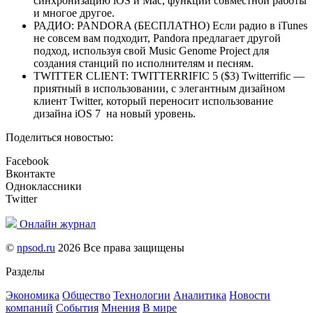
синхронизацию iOS и Mac, функции совместной работы
и многое другое.
РАДИО: PANDORA (БЕСПЛАТНО) Если радио в iTunes
не совсем вам подходит, Pandora предлагает другой
подход, используя свой Music Genome Project для
создания станций по исполнителям и песням.
TWITTER CLIENT: TWITTERRIFIC 5 ($3) Twitterrific —
приятный в использовании, с элегантным дизайном
клиент Twitter, который переносит использование
дизайна iOS 7 на новый уровень.
Поделиться новостью:
Facebook
Вконтакте
Одноклассники
Twitter
Онлайн журнал
©
npsod.ru
2026 Все права защищены
Разделы
Экономика
Общество
Технологии
Аналитика
Новости
компаний
События
Мнения
В мире