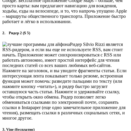
Google. Бесплатное приложение Google Maps – больше, чем
просто карты: вам предлагают навигацию для вождения,
ходьбы, езды на велосипеде, и то, что напрочь упущено Apple
– маршруты общественного транспорта. Приложение быстро
работает и лёгко в использовании.
2. Ридер 2 ($ 5)
Ридер Silvio Rizzi является
RSS-ридером, и если вы еще не используете RSS, вам стоит
начать. Приложение может синхронизироваться с RSS или
работать автономно, имеет простой интерфейс для чтения
последних статей со всех ваших любимых веб-сайтов.
Нажмите на заголовок, и вы увидите фрагменты статьи. Если
интересующая лента показывает только резюме, встроенная
функция может помочь: разведите пальцами по тексту (или
нажмите кнопку «читать»), и ридер быстро загрузит
оставшуюся часть статьи. Нажмите и удерживайте ссылку,
чтобы открыть окно обмена. Ридер позволяет легко
обмениваться ссылками по электронной почте, сохранять
ссылки в Instapaper (еще одно замечательное приложение для
чтения), размещать ссылки в различных социальных сетях, и
многое другое.
3. Vine (бесплатно)