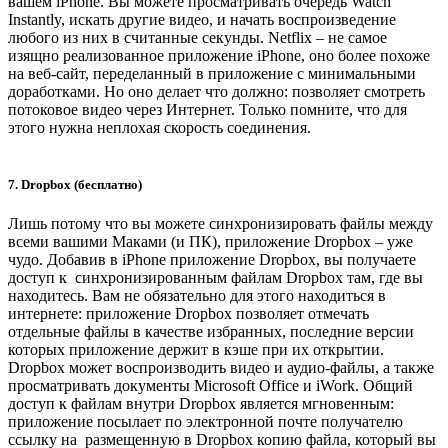
вашем iPhone. Вы можете просматривать очередь Watch
Instantly, искать другие видео, и начать воспроизведение
любого из них в считанные секунды. Netflix – не самое
изящно реализованное приложение iPhone, оно более похоже
на веб-сайт, переделанный в приложение с минимальными
доработками. Но оно делает что должно: позволяет смотреть
потоковое видео через Интернет. Только помните, что для
этого нужна неплохая скорость соединения.
7. Dropbox (бесплатно)
Лишь потому что вы можете синхронизировать файлы между
всеми вашими Маками (и ПК), приложение Dropbox – уже
чудо. Добавив в iPhone приложение Dropbox, вы получаете
доступ к синхронизированным файлам Dropbox там, где вы
находитесь. Вам не обязательно для этого находиться в
интернете: приложение Dropbox позволяет отмечать
отдельные файлы в качестве избранных, последние версии
которых приложение держит в кэше при их открытии.
Dropbox может воспроизводить видео и аудио-файлы, а также
просматривать документы Microsoft Office и iWork. Общий
доступ к файлам внутри Dropbox является мгновенным:
приложение посылает по электронной почте получателю
ссылку на размещенную в Dropbox копию файла, который вы