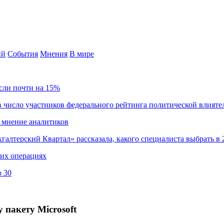
ий
События
Мнения
В мире
сли почти на 15%
 число участников федерального рейтинга политической влияте
 мнение аналитиков
хгалтерский Квартал» рассказала, какого специалиста выбрать в 
ких операциях
о 30
 пакету Microsoft