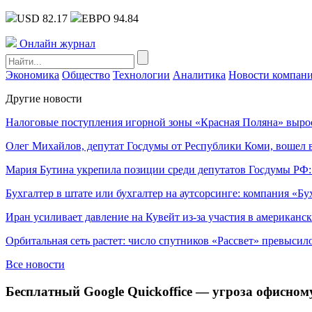
USD 82.17
ЕВРО 94.84
Онлайн журнал
Экономика
Общество
Технологии
Аналитика
Новости компан
Другие новости
Налоговые поступления игорной зоны «Красная Поляна» выро
Олег Михайлов, депутат Госдумы от Республики Коми, вошел в
Мария Бутина укрепила позиции среди депутатов Госдумы РФ:
Бухгалтер в штате или бухгалтер на аутсорсинге: компания «Бу
Иран усиливает давление на Кувейт из-за участия в американс
Орбитальная сеть растет: число спутников «Рассвет» превысил
Все новости
Бесплатный Google Quickoffice — угроза офисному