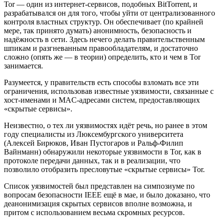
Tor — один из интернет-сервисов, подобных BitTorrent, и
разрабатывался он для того, чтобы уйти от централизованного
контроля властных структур. Он обеспечивает (по крайней
мере, так принято думать) анонимность, безопасность и
надёжность в сети. Здесь нечего делать правительственным
шпикам и разгневанным правообладателям, и достаточно
сложно (опять же — в теории) определить, кто и чем в Tor
занимается.
Разумеется, у правительств есть способы взломать все эти
ограничения, использовав известные уязвимости, связанные с
хост-именами и MAC-адресами систем, предоставляющих
«скрытые сервисы».
Неизвестно, о тех ли уязвимостях идёт речь, но ранее в этом
году специалисты из Люксембургского университета
(Алексей Бирюков, Иван Пустогаров и Ральф-Филип
Вайнманн) обнаружили некоторые уязвимости в Tor, как в
протоколе передачи данных, так и в реализации, что
позволило отобразить пресловутые «скрытые сервисы» Tor.
Список уязвимостей был представлен на симпозиуме по
вопросам безопасности IEEE ещё в мае, и было доказано, что
деанонимизация скрытых сервисов вполне возможна, и
притом с использованием весьма скромных ресурсов.