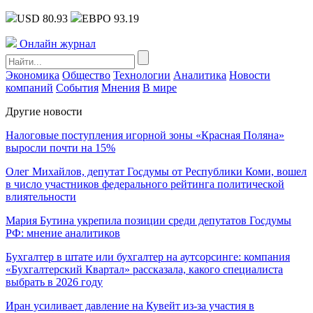
USD 80.93
ЕВРО 93.19
Онлайн журнал
Экономика
Общество
Технологии
Аналитика
Новости
компаний
События
Мнения
В мире
Другие новости
Налоговые поступления игорной зоны «Красная Поляна»
выросли почти на 15%
Олег Михайлов, депутат Госдумы от Республики Коми, вошел
в число участников федерального рейтинга политической
влиятельности
Мария Бутина укрепила позиции среди депутатов Госдумы
РФ: мнение аналитиков
Бухгалтер в штате или бухгалтер на аутсорсинге: компания
«Бухгалтерский Квартал» рассказала, какого специалиста
выбрать в 2026 году
Иран усиливает давление на Кувейт из-за участия в