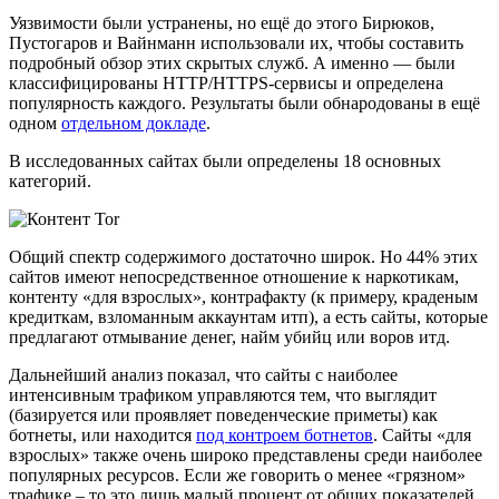
Уязвимости были устранены, но ещё до этого Бирюков,
Пустогаров и Вайнманн использовали их, чтобы составить
подробный обзор этих скрытых служб. А именно — были
классифицированы HTTP/HTTPS-сервисы и определена
популярность каждого. Результаты были обнародованы в ещё
одном
отдельном докладе
.
В исследованных сайтах были определены 18 основных
категорий.
Общий спектр содержимого достаточно широк. Но 44% этих
сайтов имеют непосредственное отношение к наркотикам,
контенту «для взрослых», контрафакту (к примеру, краденым
кредиткам, взломанным аккаунтам итп), а есть сайты, которые
предлагают отмывание денег, найм убийц или воров итд.
Дальнейший анализ показал, что сайты с наиболее
интенсивным трафиком управляются тем, что выглядит
(базируется или проявляет поведенческие приметы) как
ботнеты, или находится
под контроем ботнетов
. Сайты «для
взрослых» также очень широко представлены среди наиболее
популярных ресурсов. Если же говорить о менее «грязном»
трафике – то это лишь малый процент от общих показателей.