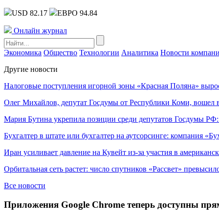
USD 82.17
ЕВРО 94.84
Онлайн журнал
Экономика
Общество
Технологии
Аналитика
Новости компан
Другие новости
Налоговые поступления игорной зоны «Красная Поляна» выро
Олег Михайлов, депутат Госдумы от Республики Коми, вошел в
Мария Бутина укрепила позиции среди депутатов Госдумы РФ:
Бухгалтер в штате или бухгалтер на аутсорсинге: компания «Бу
Иран усиливает давление на Кувейт из-за участия в американс
Орбитальная сеть растет: число спутников «Рассвет» превысил
Все новости
Приложения Google Chrome теперь доступны прям