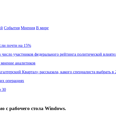
ий
События
Мнения
В мире
сли почти на 15%
 число участников федерального рейтинга политической влияте
 мнение аналитиков
хгалтерский Квартал» рассказала, какого специалиста выбрать в 
ких операциях
о 30
о с рабочего стола Windows.