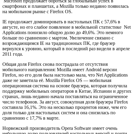
Microsoft продолжает бороться за глобальный успех в
смартфонах и планшетах, а Mozilla только недавно появилась
на мобильном рынке с Firefox OS.
IE продолжает доминировать в настольных ПК с 57,6% в
августе, но его слабое появление в мобильной статистике Net
Applications понизило общую долю до 49,6%. Это немного
больше по сравнению с мартом. Увеличение связано с
возрождающимся IE на традиционных ПК, где браузер
вернулся к уровню, который в последний раз видели в апреле
2011 года.
Общая доля Firefox снова пострадала от отсутствия
мобильного направления: Mozilla имеет Android версии
Firefox, но его доля была настолько мала, что Net Applications
даже не заметила её. Mozilla Firefox OS — мобильная
операционная система на основе браузера, которая получила
поддержку мобильных операторов в Китае, Испании и других
странах, лишь недавно начала поставляться на ограниченное
число телефонов. За август, совокупная доля браузера Firefox
составила 16,1%. Это на несколько процентов ниже, чем его
доля только для настольных систем и она снизилась по
сравнению с 17,7% в марте.
Норвежский производитель Opera Software имеет очень
небольшую долю пользователей настольных версий и почти