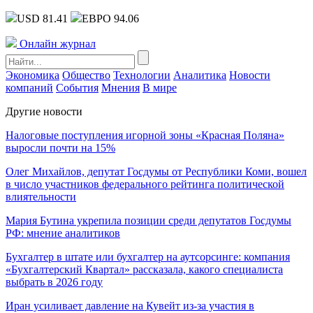
USD 81.41
ЕВРО 94.06
Онлайн журнал
Экономика
Общество
Технологии
Аналитика
Новости
компаний
События
Мнения
В мире
Другие новости
Налоговые поступления игорной зоны «Красная Поляна»
выросли почти на 15%
Олег Михайлов, депутат Госдумы от Республики Коми, вошел
в число участников федерального рейтинга политической
влиятельности
Мария Бутина укрепила позиции среди депутатов Госдумы
РФ: мнение аналитиков
Бухгалтер в штате или бухгалтер на аутсорсинге: компания
«Бухгалтерский Квартал» рассказала, какого специалиста
выбрать в 2026 году
Иран усиливает давление на Кувейт из-за участия в