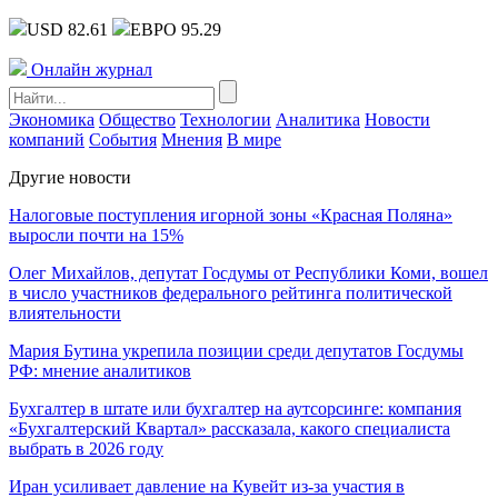
USD 82.61
ЕВРО 95.29
Онлайн журнал
Экономика
Общество
Технологии
Аналитика
Новости
компаний
События
Мнения
В мире
Другие новости
Налоговые поступления игорной зоны «Красная Поляна»
выросли почти на 15%
Олег Михайлов, депутат Госдумы от Республики Коми, вошел
в число участников федерального рейтинга политической
влиятельности
Мария Бутина укрепила позиции среди депутатов Госдумы
РФ: мнение аналитиков
Бухгалтер в штате или бухгалтер на аутсорсинге: компания
«Бухгалтерский Квартал» рассказала, какого специалиста
выбрать в 2026 году
Иран усиливает давление на Кувейт из-за участия в