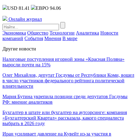
USD 81.41
ЕВРО 94.06
Онлайн журнал
Экономика
Общество
Технологии
Аналитика
Новости
компаний
События
Мнения
В мире
Другие новости
Налоговые поступления игорной зоны «Красная Поляна»
выросли почти на 15%
Олег Михайлов, депутат Госдумы от Республики Коми, вошел
в число участников федерального рейтинга политической
влиятельности
Мария Бутина укрепила позиции среди депутатов Госдумы
РФ: мнение аналитиков
Бухгалтер в штате или бухгалтер на аутсорсинге: компания
«Бухгалтерский Квартал» рассказала, какого специалиста
выбрать в 2026 году
Иран усиливает давление на Кувейт из-за участия в