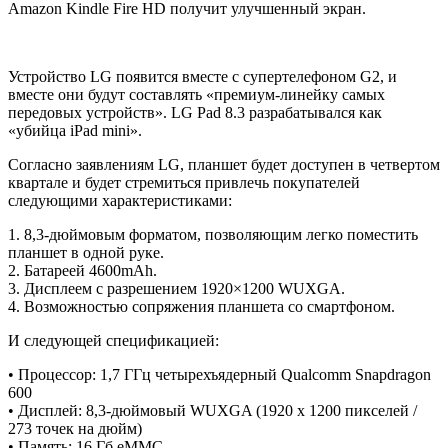
Amazon Kindle Fire HD получит улучшенный экран.
Устройство LG появится вместе с супертелефоном G2, и
вместе они будут составлять «премиум-линейку самых
передовых устройств». LG Pad 8.3 разрабатывался как
«убийца iPad mini».
Согласно заявлениям LG, планшет будет доступен в четвертом
квартале и будет стремиться привлечь покупателей
следующими характеристиками:
1. 8,3-дюймовым форматом, позволяющим легко поместить
планшет в одной руке.
2. Батареей 4600mAh.
3. Дисплеем с разрешением 1920×1200 WUXGA.
4. Возможностью сопряжения планшета со смартфоном.
И следующей спецификацией:
• Процессор: 1,7 ГГц четырехъядерный Qualcomm Snapdragon
600
• Дисплей: 8,3-дюймовый WUXGA (1920 х 1200 пикселей /
273 точек на дюйм)
• Память: 16 Гб eMMC