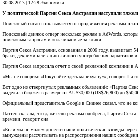
30.08.2013 | 12:28
Экономика
У политической Партии Секса Австралии наступили тяжелы
Поисковый гигант отказывается от продвижения рекламы платф
Поисковый движок отверг несколько реклам в AdWords, которы
поисковым запросам и оплачиваемые за клики.
Партия Секса Австралии, основанная в 2009 году, выдвигает 5
браки, декриминализацию личного употребления наркотиков и
Партия Секса запросила отчет о своей рекламной компании в 
«Мы не говорим: «Покупайте здесь марихуану»», говорит Патт
Вот одно из отвергнутых рекламных объявлений: «Партия Секса
выделила бюджет в размере от AU$30,000 (US$26,800) до $50,00
Официальный представитель Google в Сиднее сказал, что не к
Паттен сказала, что даже если реклама одобрена, Партия Секса
времени, говорит она.
«Если мы не можем донести наши политические взгляды через
вынуждены рассчитывать на распространения наших сообщений 