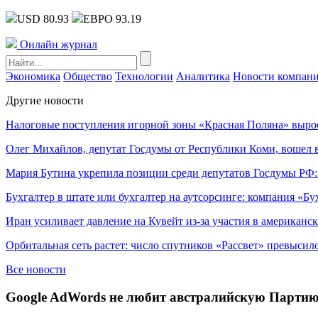
USD 80.93
ЕВРО 93.19
Онлайн журнал
Экономика
Общество
Технологии
Аналитика
Новости компан
Другие новости
Налоговые поступления игорной зоны «Красная Поляна» выро
Олег Михайлов, депутат Госдумы от Республики Коми, вошел в
Мария Бутина укрепила позиции среди депутатов Госдумы РФ:
Бухгалтер в штате или бухгалтер на аутсорсинге: компания «Бу
Иран усиливает давление на Кувейт из-за участия в американс
Орбитальная сеть растет: число спутников «Рассвет» превысил
Все новости
Google AdWords не любит австралийскую Партию