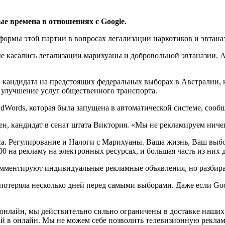
е времена в отношениях с Google.
ормы этой партии в вопросах легализации наркотиков и эвтана
е касались легализации марихуаны и добровольной эвтаназии. 
4 кандидата на предстоящих федеральных выборах в Австралии, 
 улучшение услуг общественного транспорта.
AdWords, которая была запущена в автоматической системе, сооб
ен, кандидат в сенат штата Виктория. «Мы не рекламируем ниче
. Регулирование и Налоги с Марихуаны. Ваша жизнь, Ваш выбор»,
0 на рекламу на электронных ресурсах, и большая часть из них д
омментируют индивидуальные рекламные объявления, но разбира
 потеряла несколько дней перед самыми выборами. Даже если Goo
 онлайн, мы действительно сильно ограничены в доставке наши
в онлайн. Мы не можем себе позволить телевизионную рекламу,