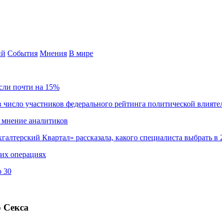
ий
События
Мнения
В мире
сли почти на 15%
 число участников федерального рейтинга политической влияте
 мнение аналитиков
хгалтерский Квартал» рассказала, какого специалиста выбрать в 
ких операциях
о 30
 Секса